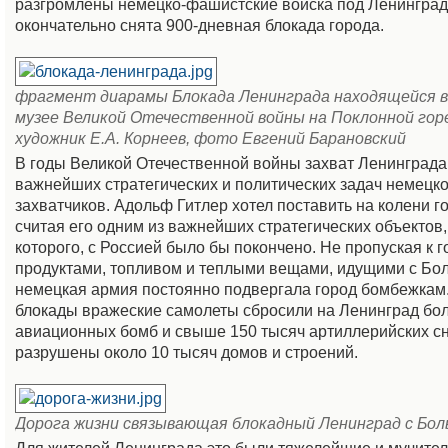
разгромлены немецко-фашистские войска под Ленинград
окончательно снята 900-дневная блокада города.
фрагмент диарамы Блокада Ленинграда находящейся 
музее Великой Отечественной войны на Поклонной гор
художник Е.А. Корнеев, фото Евгений Барановский
В годы Великой Отечественной войны захват Ленинграда
важнейших стратегических и политических задач немецк
захватчиков. Адольф Гитлер хотел поставить на колени г
считая его одним из важнейших стратегических объектов,
которого, с Россией было бы покончено. Не пропуская к г
продуктами, топливом и теплыми вещами, идущими с Бо
немецкая армия постоянно подвергала город бомбежкам
блокады вражеские самолеты сбросили на Ленинград бол
авиационных бомб и свыше 150 тысяч артиллерийских с
разрушены около 10 тысяч домов и строений.
Дорога жизни связывающая блокадный Ленинград с Бо