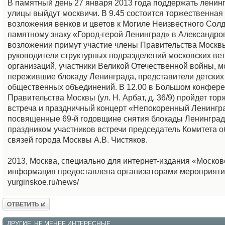
В памятный день 27 января 2013 года поддержать ленин
улицы выйдут москвичи. В 9.45 состоится торжественна
возложения венков и цветов к Могиле Неизвестного Солд
памятному знаку «Город-герой Ленинград» в Александров
возложении примут участие члены Правительства Москв
руководители структурных подразделений московских ве
организаций, участники Великой Отечественной войны, м
пережившие блокаду Ленинграда, представители детски
общественных объединений. В 12.00 в Большом конфере
Правительства Москвы (ул. Н. Арбат, д. 36/9) пройдет то
встреча и праздничный концерт «Непокоренный Ленингра
посвященные 69-й годовщине снятия блокады Ленинград
праздником участников встречи председатель Комитета 
связей города Москвы А.В. Чистяков.
2013, Москва, специально для интернет-издания «Моско
информация предоставлена организаторами мероприяти
yurginskoe.ru/news/
Ответить
ДРУГИЕ, НЕ МЕНЕЕ ИНТЕРЕСНЫЕ,