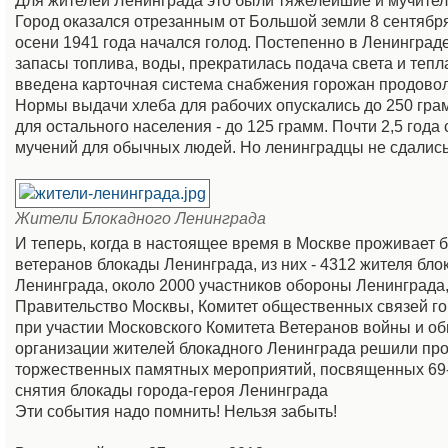
Для жителей Ленинграда это были тяжелейшие и мучител
Город оказался отрезанным от Большой земли 8 сентября
осени 1941 года начался голод. Постепенно в Ленинград
запасы топлива, воды, прекратилась подача света и тепл
введена карточная система снабжения горожан продово
Нормы выдачи хлеба для рабочих опускались до 250 грам
для остального населения - до 125 грамм. Почти 2,5 года
мучений для обычных людей. Но ленинградцы не сдались
Жители Блокадного Ленинграда
И теперь, когда в настоящее время в Москве проживает 
ветеранов блокады Ленинграда, из них - 4312 жителя бло
Ленинграда, около 2000 участников обороны Ленинграда
Правительство Москвы, Комитет общественных связей г
при участии Московского Комитета Ветеранов войны и о
организации жителей блокадного Ленинграда решили про
торжественных памятных мероприятий, посвященных 69
снятия блокады города-героя Ленинграда
Эти события надо помнить! Нельзя забыть!