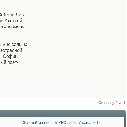
Кобзон, Лев
и, Алексей
 и ансамбль
ь мне соль на
 эстрадной
й, Софии
ный поэт-
Страница
1
из
1
Золотой манекен от PROfashion Awards 2012