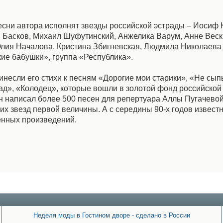
ни автора исполнят звезды российской эстрады – Иосиф 
 Басков, Михаил Шуфутинский, Анжелика Варум, Анне Веск
Юлия Началова, Кристина Збигневская, Людмила Николаева
ие бабушки», группа «Республика».
несли его стихи к песням «Дорогие мои старики», «Не сып
ад», «Колодец», которые вошли в золотой фонд российской
н написал более 500 песен для репертуара Аллы Пугачево
их звезд первой величины. А с середины 90-х годов извест
венных произведений.
Неделя моды в Гостином дворе - сделано в России