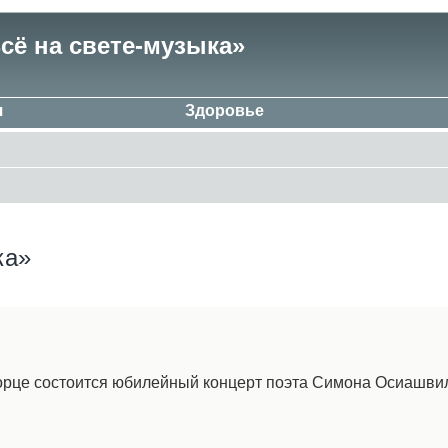
ё на свете-музыка»
я
Здоровье
ка»
ворце состоится юбилейный концерт поэта Симона Осиашви