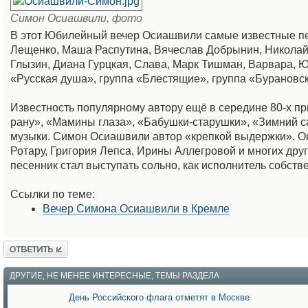
Симон Осиашвили, фото
В этот Юбилейный вечер Осиашвили самые известные пес
Лещенко, Маша Распутина, Вячеслав Добрынин, Николай
Глызин, Диана Гурцкая, Слава, Марк Тишман, Варвара, 
«Русская душа», группа «Блестящие», группа «Бурановск
Известность популярному автору ещё в середине 80-х при
рану», «Мамины глаза», «Бабушки-старушки», «Зимний с
музыки. Симон Осиашвили автор «крепкой выдержки». О
Ротару, Григория Лепса, Ирины Аллегровой и многих друг
песенник стал выступать сольно, как исполнитель собст
Ссылки по теме:
Вечер Симона Осиашвили в Кремле
Ответить
ДРУГИЕ, НЕ МЕНЕЕ ИНТЕРЕСНЫЕ, ТЕМЫ РАЗДЕЛА
День Российского флага отметят в Москве