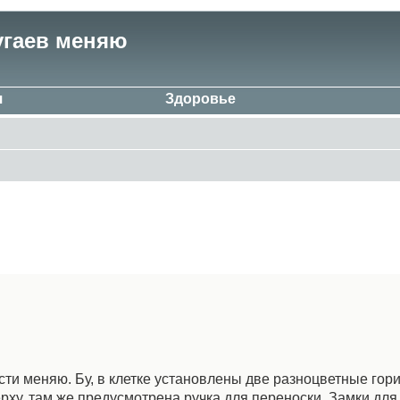
угаев меняю
я
Здоровье
сти меняю. Бу, в клетке установлены две разноцветные го
ерху, там же предусмотрена ручка для переноски. Замки дл