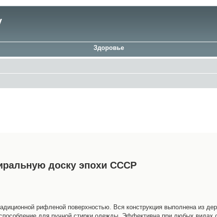
у
Здоровье
иральную доску эпохи СССР
адиционной рифленой поверхностью. Вся конструкция выполнена из дер
испособление для ручной стирки одежды. Эффективна при любых видах 