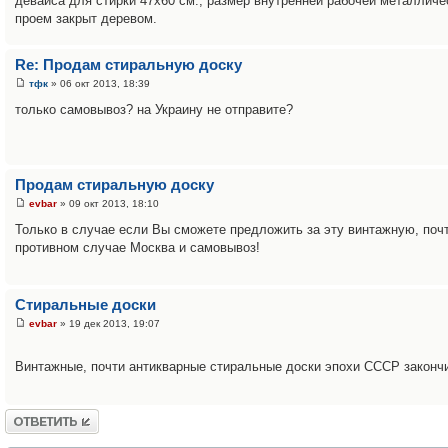
девайса для стирки 47х60 см., размер внутренней рабочей металличе
проем закрыт деревом.
Re: Продам стиральную доску
тфк
» 06 окт 2013, 18:39
только самовывоз? на Украину не отправите?
Продам стиральную доску
evbar
» 09 окт 2013, 18:10
Только в случае если Вы сможете предложить за эту винтажную, поч
противном случае Москва и самовывоз!
Стиральные доски
evbar
» 19 дек 2013, 19:07
Винтажные, почти антикварные стиральные доски эпохи СССР законч
Ответить