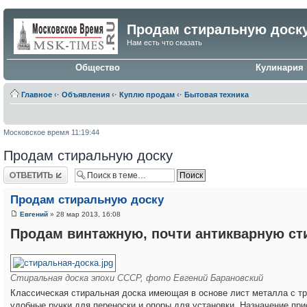
Продам стиральную доск
Нам есть что сказать
Общество
Кулинария
Главное
‹·
Объявления
‹·
Куплю продам
‹·
Бытовая техника
Московское время 11:19:44
Продам стиральную доску
Ответить
Продам стиральную доску
Евгений
» 28 мар 2013, 16:08
Продам винтажную, почти антикварную ст
Cтиральная доска эпохи СССР, фото Евгений Барановский
Классическая стиральная доска имеющая в основе лист металла с тр
удобные ручки для переноски и опоры для установки. Назначение пр