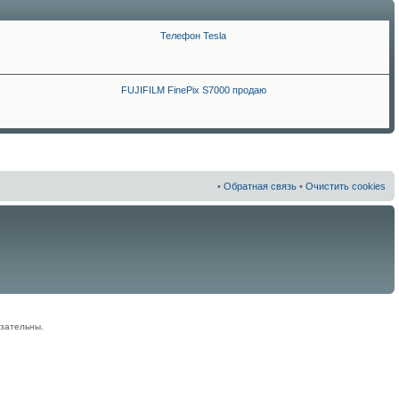
Телефон Tesla
FUJIFILM FinePix S7000 продаю
•
Обратная связь
•
Очистить cookies
зательны.