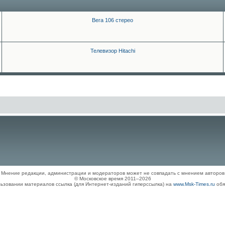
Вега 106 стерео
Телевизор Hitachi
Мнение редакции, администрации и модераторов может не совпадать с мнением авторов
© Московское время 2011–2026
ьзовании материалов ссылка (для Интернет-изданий гиперссылка) на
www.Msk-Times.ru
обя