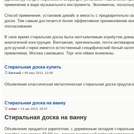
применение в виде музыкального инструмента. Экономична, поскольку
Способ применения, установив девайс в емкость с предварительно з
доски. Тем самым достигается более эффективное проникновение мо
ополаскивании.
В свое время стиральная доска была неотъемлемым атрибутом домаш
аналогичной конструкции. Винтажная, оригинальная, почти антикварн
для ручной стирки имеется естественный специфический белый налет
приемлемая, Москва самовывоз. Торг или обмен возможны.
Cтиральная доска купить
Евгений
» 08 июн 2013, 10:08
Объявление классическая металлическая стиральная доска предлага
Стиральная доска на ванну
evbar
» 14 авг 2013, 16:37
Стиральная доска на ванну
Объявление продается раритетная, с деревянным окладом стиральная 