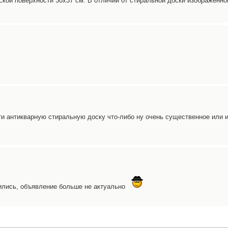
ской поверхности 30х37 см. В отличии от стиральной доски изображенно
ти антикварную стиральную доску что-либо ну очень существенное или и
ились, объявление больше не актуально