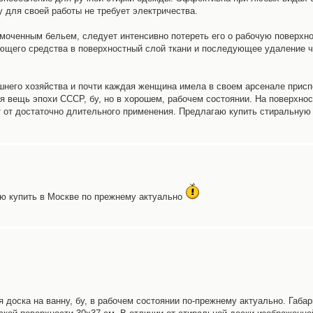
 для своей работы не требует электричества.
амоченным бельем, следует интенсивно потереть его о рабочую поверхн
ющего средства в поверхностный слой ткани и последующее удаление ч
него хозяйства и почти каждая женщина имела в своем арсенале прис
ая вещь эпохи СССР, бу, но в хорошем, рабочем состоянии. На поверхно
 от достаточно длительного применения. Предлагаю купить стиральную 
ю купить в Москве по прежнему актуально
доска на ванну, бу, в рабочем состоянии по-прежнему актуально. Габар