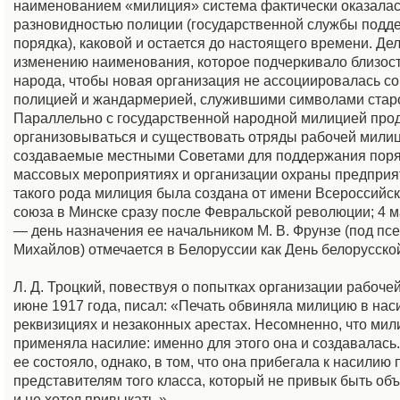
наименованием «милиция» система фактически оказала
разновидностью полиции (государственной службы подд
порядка), каковой и остается до настоящего времени. Дел
изменению наименования, которое подчеркивало близост
народа, чтобы новая организация не ассоциировалась со
полицией и жандармерией, служившими символами старо
Параллельно с государственной народной милицией про
организовываться и существовать отряды рабочей милиц
создаваемые местными Советами для поддержания поря
массовых мероприятиях и организации охраны предприя
такого рода милиция была создана от имени Всероссийск
союза в Минске сразу после Февральской революции; 4 м
— день назначения ее начальником М. В. Фрунзе (под п
Михайлов) отмечается в Белоруссии как День белорусско
Л. Д. Троцкий, повествуя о попытках организации рабоче
июне 1917 года, писал: «Печать обвиняла милицию в наси
реквизициях и незаконных арестах. Несомненно, что мил
применяла насилие: именно для этого она и создавалась
ее состояло, однако, в том, что она прибегала к насилию
представителям того класса, который не привык быть об
и не хотел привыкать.»