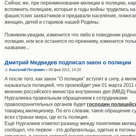
Сейчас же, при переименовании милиции в полицию, нар
вспомнить полицаев, которые в годы войны трудились на
фашистских захватчиков и предавали население, помога
женщин, детей и стариков нашей Родины.
Поживем-увидим, изменится что либо в поведении родно
полиции, или все останется по-прежнему, изменится толь
название...
Дмитрий Медведев подписал закон о полиции
Анатолий Петрович
» 08 фев 2011, 14:20
А после того, как закон "О полиции" вступит в силу, а мил
называться полицией, что произойдет уже 01 марта 2011 
мнению российского министра внутренних дел (МВД) Ра
Нургалиева правильным обращением к сотрудниками
правоохранительных органов будет
господин полицейс
товарищ милиционер. По его словам, такое обращение с
всех странах мира, где есть полиция.
Ещё Нургалиев отметил разницу между понятиями милиц
сообщил, что первое - это добровольцы, одетые в погоны, 