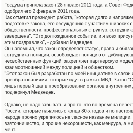
Госдума приняла закон 28 января 2011 года, а Совет Фе
одобрил его 2 февраля 2011 года.
Как отметил президент, работа, "которая долго и напряже
подготовке закона, его обсуждению с участием широких 
общественности, профессиональных структур, сотрудник
завершена". "Это долгожданное событие, и я всех прису
этим поздравляю", - добавил Медведев.
Он напомнил, что закон определяет статус, права и обяз
сотрудника полиции, освобождает полицию от дублирующ
несвойственных функций, закрепляет партнерскую модел
взаимоотношений между полицией и обществом.
"Этот закон был разработан по моей инициативе в связи 
преобразованиями, которые идут в рамках МВД. Закон "О
лишь первый шаг в преобразовании органов внутренних д
подчеркнул Медведев.
Однако, не надо забывать и про то, что во времена перес
России, которые начались с конца 80-х годов и по насто
народе прочно укрепилось негласное название милиции, 
взяточничество, и прочие нехорошести, как менрура, а м
мент.