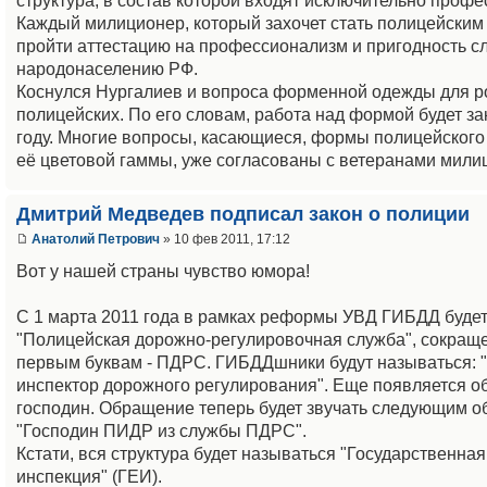
структура, в состав которой входят исключительно проф
Каждый милиционер, который захочет стать полицейским
пройти аттестацию на профессионализм и пригодность с
народонаселению РФ.
Коснулся Нургалиев и вопроса форменной одежды для р
полицейских. По его словам, работа над формой будет за
году. Многие вопросы, касающиеся, формы полицейского 
её цветовой гаммы, уже согласованы с ветеранами мили
Дмитрий Медведев подписал закон о полиции
Анатолий Петрович
» 10 фев 2011, 17:12
Вот у нашей страны чувство юмора!
С 1 марта 2011 года в рамках реформы УВД ГИБДД буде
"Полицейская дорожно-регулировочная служба", сокращ
первым буквам - ПДРС. ГИБДДшники будут называться: 
инспектор дорожного регулирования". Еще появляется о
господин. Обращение теперь будет звучать следующим о
"Господин ПИДР из службы ПДРС".
Кстати, вся структура будет называться "Государственна
инспекция" (ГЕИ).