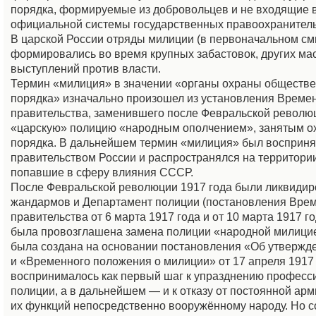
порядка, формируемые из добровольцев и не входящие в
официальной системы государственных правоохранитель
В царской России отряды милиции (в первоначальном см
формировались во время крупных забастовок, других ма
выступлений против власти.
Термин «милиция» в значении «органы охраны обществе
порядка» изначально произошел из установления Време
правительства, заменившего после Февральской револю
«царскую» полицию «народным ополчением», занятым о
порядка. В дальнейшем термин «милиция» был восприня
правительством России и распространялся на территории
попавшие в сферу влияния СССР.
После Февральской революции 1917 года были ликвидир
жандармов и Департамент полиции (постановления Вре
правительства от 6 марта 1917 года и от 10 марта 1917 го
была провозглашена замена полиции «народной милицие
была создана на основании постановления «Об утвержд
и «Временного положения о милиции» от 17 апреля 1917 
воспринималось как первый шаг к упразднению професс
полиции, а в дальнейшем — и к отказу от постоянной арм
их функций непосредственно вооружённому народу. Но с