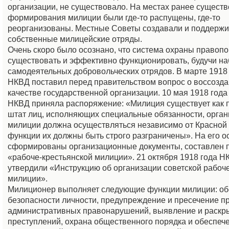
организации, не существовало. На местах ранее сущест
формирования милиции были где-то распущены, где-то
реорганизованы. Местные Советы создавали и поддерж
собственные милицейские отряды.
Очень скоро было осознано, что система охраны правопо
существовать и эффективно функционировать, будучи н
самодеятельных добровольческих отрядов. В марте 1918
НКВД поставил перед правительством вопрос о воссозда
качестве государственной организации. 10 мая 1918 года
НКВД приняла распоряжение: «Милиция существует как 
штат лиц, исполняющих специальные обязанности, орга
милиции должна осуществляться независимо от Красной
функции их должны быть строго разграничены». На его 
сформированы организационные документы, составлен 
«рабоче-крестьянской милиции». 21 октября 1918 года 
утвердили «Инструкцию об организации советской рабоч
милиции».
Милиционер выполняет следующие функции милиции: об
безопасности личности, предупреждение и пресечение п
административных правонарушений, выявление и раскр
преступлений, охрана общественного порядка и обеспеч