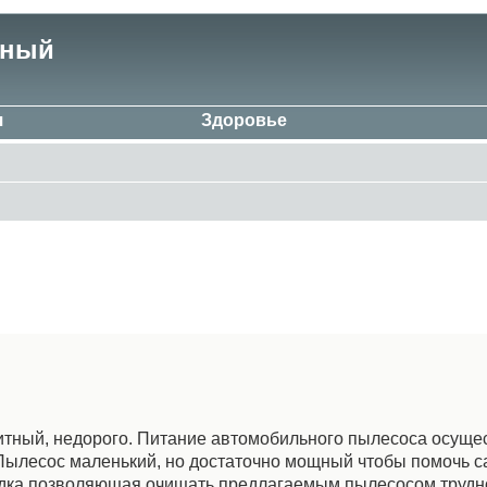
ьный
я
Здоровье
ный, недорого. Питание автомобильного пылесоса осущес
. Пылесос маленький, но достаточно мощный чтобы помочь 
садка позволяющая очищать предлагаемым пылесосом труд