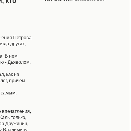
, кто
чения Петрова
яда других,
и
а. В нем
ью - Дьяволом.
л, как на
лег, причем
м самым,
о впечатления,
Жаль только,
ор Дружинин,
му Владимиру