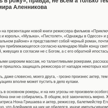
 рожу», правда, не всем а только тем
имира Аленникова
о на презентации новой книги режиссера фильмов «Приклю
и король», «Музыка», «Пистолет», «Однажды в Одессе» и р
альном районе» и представляет собой черный роман, почт
канун приближающегося согласно календарю Майя концу свет
 живущих в согласии не с Богом, а с его обратной ипостас
ыми широким массам, но талантливыми рокерами, рассказа
же пришлось защищать режиссера от нападок некоторых кол
ть, даже словесно, моего друга, - грозно произнес актер, те
ациях вполне может пустить в дело кулаки.
ь в основном рокеры, и на них угрозы не произвели особог
йона они не собирались. В общем, всё закончилось мирно. 
ктриса Нона Гришаева и актер, режиссер, балетмейстер Ег
о, что Алейников на них не обиделся, иначе импульсивно