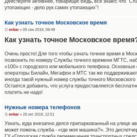
Действуйте активнее, товарищи! Ведь, все знают, что "С
утопающих - дело рук самих утопающих"!
Как узнать точное Московское время
evbar
» 05 сен 2016, 09:49
Как узнать точное Московское время
Очень просто! Для того чтобы узнать точное время в Мос
позвонить по номеру Службы точного времени МГТС, на
«100» с городского или мобильного телефона. Основные
операторы Билайн, Мегафон и МТС так же поддерживаю
иногда такой нужный номер службы точного Московского 
Остается добавить, что услуга предоставляется бесплатно,
платить не надо!
Нужные номера телефонов
evbar
» 20 окт 2016, 12:51
Узнать, куда внезапно делся припаркованный на улице а
может помочь служба - «где моя машина?». Это диспетче
ГУ «Городская служба перемещения транспортных средс