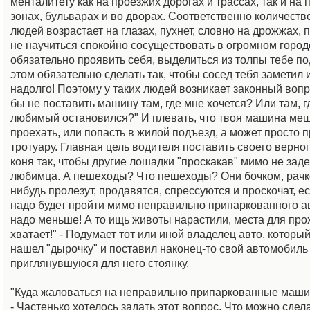
менталитету как на проезжих дорогах и трассах, так и н
зонах, бульварах и во дворах. Соответственно количеств
людей возрастает на глазах, пухнет, словно на дрожжах, пы
не научиться спокойно сосуществовать в огромном городе
обязательно проявить себя, выделиться из толпы тебе п
этом обязательно сделать так, чтобы сосед тебя заметил
надолго! Поэтому у таких людей возникает законный вопр
бы не поставить машину там, где мне хочется? Или там, гд
любимый остановился?" И плевать, что твоя машина меш
проехать, или попасть в жилой подъезд, а может просто 
тротуару. Главная цель водителя поставить своего верно
коня так, чтобы другие лошадки "проскакав" мимо не заде
любимца. А пешеходы? Что пешеходы? Они бочком, рачко
нибудь пролезут, продавятся, спрессуются и проскочат, е
надо будет пройти мимо неправильно припаркованного а
надо меньше! А то ищь животы нарастили, места для про
хватает!" - Подумает тот или иной владелец авто, который
нашел "дырочку" и поставил наконец-то свой автомобиль
приглянувшуюся для него стоянку.
"Куда жаловаться на неправильно припаркованные маши
- Частенько хотелось задать этот вопрос. Что можно сдел