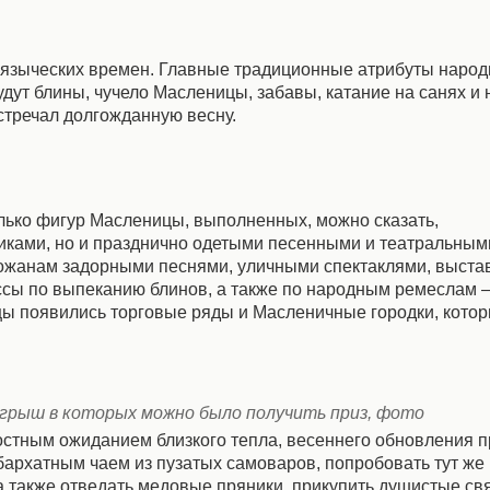
с языческих времен. Главные традиционные атрибуты народ
удут блины, чучело Масленицы, забавы, катание на санях и
стречал долгожданную весну.
лько фигур Масленицы, выполненных, можно сказать,
иками, но и празднично одетыми песенными и театральным
ожанам задорными песнями, уличными спектаклями, выста
сы по выпеканию блинов, а также по народным ремеслам –
цы появились торговые ряды и Масленичные городки, котор
игрыш в которых можно было получить приз, фото
остным ожиданием близкого тепла, весеннего обновления 
бархатным чаем из пузатых самоваров, попробовать тут же
 также отведать медовые пряники, прикупить душистые свя