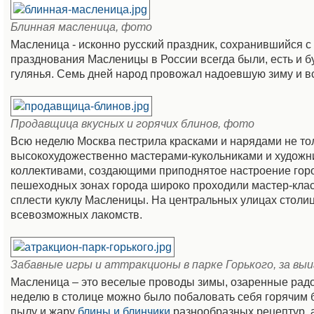
Блинная масленица, фото
Масленица - исконно русский праздник, сохранившийся 
празднования Масленицы в России всегда были, есть и б
гулянья. Семь дней народ провожал надоевшую зиму и в
Продавщица вкусных и горячих блинов, фото
Всю неделю Москва пестрила красками и нарядами не то
высокохудожественно мастерами-кукольниками и художн
коллективами, создающими приподнятое настроение гор
пешеходных зонах города широко проходили мастер-клас
сплести куклу Масленицы. На центральных улицах столи
всевозможных лакомств.
Забавные игры и аттракционы в парке Горького, за вы
Масленица – это веселые проводы зимы, озаренные рад
неделю в столице можно было побаловать себя горячим 
пылу и жару
блины и блинчики
разнообразных рецептур, а