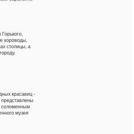
 Горького,
е хороводы,
ках столицы, а
городу.
дных красавиц -
и представлены
 с соломенным
енного музея