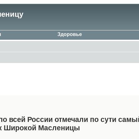
леницу
я
Здоровье
 по всей России отмечали по сути самы
ик Широкой Масленицы