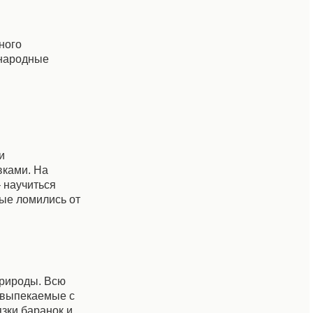
ного
 народные
и
вками. На
 научиться
ые ломились от
природы. Всю
 выпекаемые с
зки баранок и,