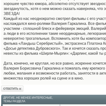
хорошее чувство юмора, абсолютно отсутствует звезднос
звезданутость, хотя о нем можно сказать наверняка, что 
ЗВЕЗДА!
Каждый из нас неоднократно смотрел фильмы с его учас
наслаждался кино-ролями Валерия Гаркалина. Все фильм
участием - сплошной блеск и фейерверк эмоций. Валерий
а люди в его исполнении такие неординарные, легкоран
невероятно трогательные. Вспомнить хотя бы композитор
фильма «Ландыш Серебристый», экстрасенса Платона К
«Досье детектива Дубровского». Так и хочется сказать пр
невесты из фильма «Ширли-Мырли»: «Дарлинг, какой ты 
Дата, конечно, не круглая, но все равно, искренне хочетс
Валерия Борисовича Гаркалина и пожелать ему крепкого 
любви, желания и возможности работать, занятости в акте
множества хороших ролей на сцене и в кино.
Ответить
ДРУГИЕ, НЕ МЕНЕЕ ИНТЕРЕСНЫЕ,
ТЕМЫ РАЗДЕЛА