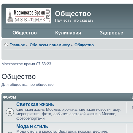
Общество
Нам есть что сказать
Общество
Кулинария
Здоровье
Главное
‹·
Обо всем понемногу
‹·
Общество
Московское время 07:53:23
Общество
Для общества про общество
ФОРУМ
Т
Светская жизнь
Светская жизнь Москвы, хроника, светские новости, шоу,
мероприятия, фото, события светской жизни в Москве,
фоторепортажи
Мода и стиль
Мода стиль и красота. Выставки, показы, дефиле,