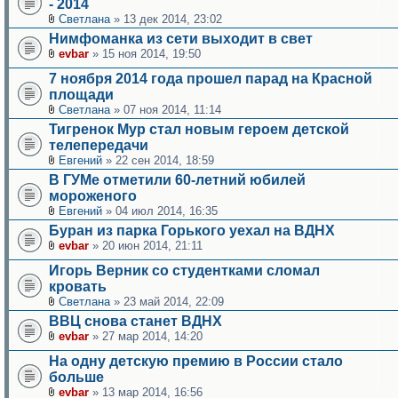
- 2014
Светлана
» 13 дек 2014, 23:02
Нимфоманка из сети выходит в свет
evbar
» 15 ноя 2014, 19:50
7 ноября 2014 года прошел парад на Красной
площади
Светлана
» 07 ноя 2014, 11:14
Тигренок Мур стал новым героем детской
телепередачи
Евгений
» 22 сен 2014, 18:59
В ГУМе отметили 60-летний юбилей
мороженого
Евгений
» 04 июл 2014, 16:35
Буран из парка Горького уехал на ВДНХ
evbar
» 20 июн 2014, 21:11
Игорь Верник со студентками сломал
кровать
Светлана
» 23 май 2014, 22:09
ВВЦ снова станет ВДНХ
evbar
» 27 мар 2014, 14:20
На одну детскую премию в России стало
больше
evbar
» 13 мар 2014, 16:56