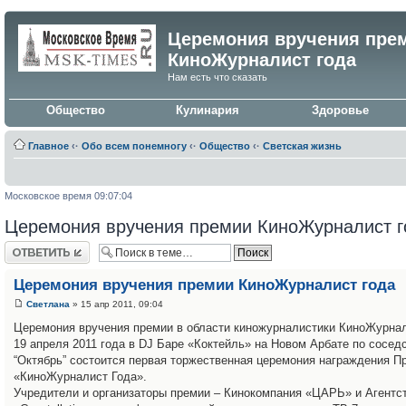
Церемония вручения пре
КиноЖурналист года
Нам есть что сказать
Общество
Кулинария
Здоровье
Главное
‹·
Обо всем понемногу
‹·
Общество
‹·
Светская жизнь
Московское время 09:07:04
Церемония вручения премии КиноЖурналист г
Ответить
Церемония вручения премии КиноЖурналист года
Светлана
» 15 апр 2011, 09:04
Церемония вручения премии в области киножурналистики КиноЖурнал
19 апреля 2011 года в DJ Баре «Коктейль» на Новом Арбате по сосед
“Октябрь” состоится первая торжественная церемония награждения П
«КиноЖурналист Года».
Учредители и организаторы премии – Кинокомпания «ЦАРЬ» и Агентс