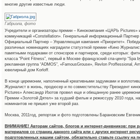
многие другие известные люди.
Габриэла, фото
Учредители и организаторы премии – Кинокомпания «ЦАРЬ Pictures» 
коммуникаций «Constellation». Генеральный информационный Партнер 
Официальный Партнер – Управляющая кампания «Приоритет». Побед
различных номинациях наградили статуэткой премии «Кино Журналист
памятными подарками от спонсоров и партнеров, среди которых: фит
класса “Point Fitness”, первый в Москве французский спа-центр “Spa by
рекламная группа “ADMOS”, «FamousGrouse», Revlon Proffessional, Am
ювелирный дом Korloff.
В конце церемонии, наполненный креативными задумками и воплоти
Журналист в жизнь, продюсер и по совместительству Президент кин
Pictures» Александр Изотов провел еще и обещанную ранее церемон
Премии «Золотой Дятел» за худший фильм и режиссуру 2010 года, на
номинантов не пришел уже второй раз.
Москва, 2011год, репортаж и фото подготовлены Барановским Евгени
ВНИМАНИЕ! Авторам сайтов, блогов и интернет-дневников: при 
материалов со страниц данного сайта или с других интернет ресу
подготовленных нашим сайтом, обязательно ставьте ссылку на 