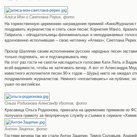
Алиса Мон и Светлана Рерих, фото
На торжественную церемонию награждения премией «КиноЖурналист
поздравить журналистов и спеть свои песни: Корнелия Манго, бразил
Габриэла – обладательницы феноменальных и неподражаемых голосо
вдохновенно исполнившая – свою нетленку «Алмаз»; Светлана Рерих
Прохор Шаляпин своим исполнением русских народных песен застави
только подпевать, но и подтанцовывать ему.
На этот раз гости не смогли насладиться голосами Кати Лель и Вади
всей видимости, чтобы не затягивать вечер. А вот от Александра Ме
известного исполнителя песен 90-х годов – Шуры) никто не ожидал от
поздравлениях журналистов. Немного «посветившись» на публике, он
ушел по-английски.
Ольга Родионова Александр Изотов, фото
Красавица Ольга Родионова, приехала на церемонию прямиком из ФСБ
получала грамоту за безупречную службу и съемки в сериале «Химик
Антон Зацепин, фото
Гостями вечера так же стали Антон Зацепин, Тимур Соловьев, Андрей