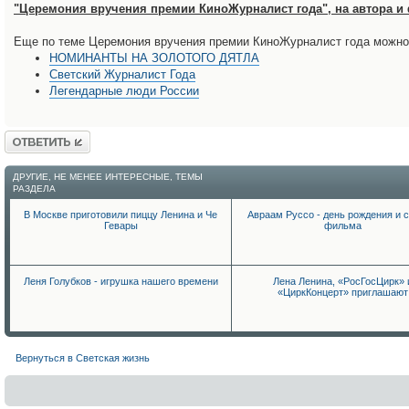
"Церемония вручения премии КиноЖурналист года", на автора и
Еще по теме Церемония вручения премии КиноЖурналист года можно
НОМИНАНТЫ НА ЗОЛОТОГО ДЯТЛА
Светский Журналист Года
Легендарные люди России
Ответить
ДРУГИЕ, НЕ МЕНЕЕ ИНТЕРЕСНЫЕ, ТЕМЫ
РАЗДЕЛА
В Москве приготовили пиццу Ленина и Че
Авраам Руссо - день рождения и 
Гевары
фильма
Леня Голубков - игрушка нашего времени
Лена Ленина, «РосГосЦирк» 
«ЦиркКонцерт» приглашают
Вернуться в Светская жизнь