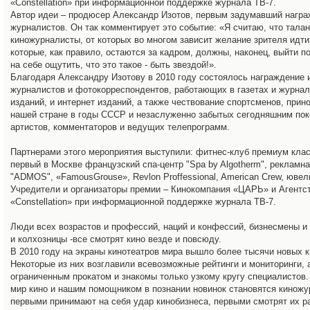
«Constellation» при информационной поддержке журнала ТВ-7.
Автор идеи – продюсер Александр Изотов, первым задумавший награ
журналистов. Он так комментирует это событие: «Я считаю, что тала
киножурналисты, от которых во многом зависит желание зрителя идти 
которые, как правило, остаются за кадром, должны, наконец, выйти п
на себе ощутить, что это такое - быть звездой!».
Благодаря Александру Изотову в 2010 году состоялось награждение 
журналистов и фотокорреспондентов, работающих в газетах и журна
изданий, и интернет изданий, а также чествование спортсменов, при
нашей стране в годы СССР и незаслуженно забытых сегодняшним по
артистов, комментаторов и ведущих телепрограмм.
Партнерами этого мероприятия выступили: фитнес-клуб премиум класса
первый в Москве французский спа-центр "Spa by Algotherm", рекламна
"ADMOS", «FamousGrouse», Revlon Proffessional, American Crew, ювели
Учредители и организаторы премии – Кинокомпания «ЦАРЬ» и Агентс
«Constellation» при информационной поддержке журнала ТВ-7.
Люди всех возрастов и профессий, наций и конфессий, бизнесмены и 
и колхозницы -все смотрят кино везде и повсюду.
В 2010 году на экраны кинотеатров мира вышло более тысячи новых к
Некоторые из них возглавили всевозможные рейтинги и мониторинги, 
ограниченным прокатом и знакомы только узкому кругу специалистов
мир кино и нашим помощником в познании новинок становятся киножу
первыми принимают на себя удар кинобизнеса, первыми смотрят их ра