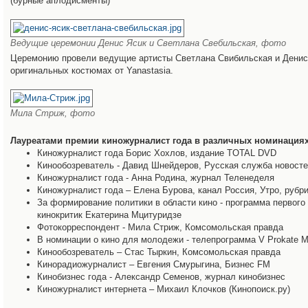
(бурные аплодисменты)
Ведущие церемонии Денис Ясик и Светлана Свебильская, фото
Церемонию провели ведущие артисты Светлана Свибильская и Денис
оригинальных костюмах от Yanastasia.
Мила Стриж, фото
Лауреатами премии киножурналист года в различных номинациях
Киножурналист года Борис Хохлов, издание TOTAL DVD
Кинообозреватель - Давид Шнейдеров, Русская служба новост
Киножурналист года - Анна Родина, журнал Теленеделя
Киножурналист года – Елена Бурова, канал Россия, Утро, руб
За формирование политики в области кино - программа первого
кинокритик Екатерина Мцитуридзе
Фотокорреспондент - Мила Стриж, Комсомольская правда
В номинации о кино для молодежи - телепрограмма V Prokate М
Кинообозреватель – Стас Тыркин, Комсомольская правда
Кинорадиожурналист – Евгения Смурыгина, Бизнес FM
Кинобизнес года - Александр Семенов, журнал кинобизнес
Киножурналист интернета – Михаил Клочков (Кинопоиск.ру)