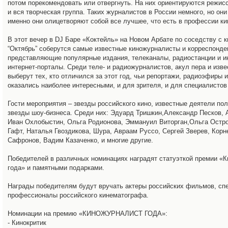
потом порекомендовать или отвергнуть. На них ориентируются режис
и вся творческая группа. Таких журналистов в России немного, но они 
именно они олицетворяют собой все лучшее, что есть в профессии к
В этот вечер в DJ Баре «Коктейль» на Новом Арбате по соседству с 
“Октябрь” соберутся самые известные киножурналисты и корреспонде
представляющие популярные издания, телеканалы, радиостанции и 
интернет-порталы. Среди теле- и радиожурналистов, акул пера и изв
выберут тех, кто отличился за этот год, чьи репортажи, радиоэфиры 
оказались наиболее интересными, и для зрителя, и для специалистов
Гости мероприятия – звезды российского кино, известные деятели пол
звезды шоу-бизнеса. Среди них: Эдуард Тришкин,Александр Песков, 
Иван Охлобыстин, Ольга Родионова, Эммануил Виторган,Ольга Остр
Гафт, Наталья Гвоздикова, Шура, Авраам Руссо, Сергей Зверев, Корн
Сафронов, Вадим Казаченко, и многие другие.
Победителей в различных номинациях наградят статуэткой премии «
года» и памятными подарками.
Награды победителям будут вручать актеры российских фильмов, сп
профессионалы российского кинематографа.
Номинации на премию «КИНОЖУРНАЛИСТ ГОДА»:
- Кинокритик