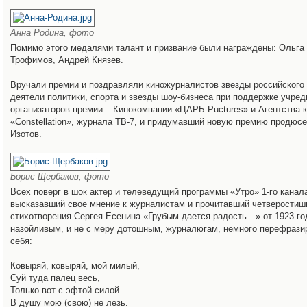
Анна Родина, фото
Помимо этого медалями талант и призвание были награждены: Ольга
Трофимов, Андрей Князев.
Вручали премии и поздравляли киножурналистов звезды российского 
деятели политики, спорта и звезды шоу-бизнеса при поддержке учред
организаторов премии – Кинокомпании «ЦАРЬ-Puctures» и Агентства 
«Constellation», журнала ТВ-7, и придумавший новую премию продюс
Изотов.
Борис Щербаков, фото
Всех поверг в шок актер и телеведущий программы «Утро» 1-го канал
высказавший свое мнение к журналистам и прочитавший четверостиш
стихотворения Сергея Есенина «Грубым дается радость…» от 1923 год
назойливым, и не с меру дотошным, журналюгам, немного перефразир
себя:
Ковыряй, ковыряй, мой милый,
Суй туда палец весь,
Только вот с эфтой силой
В душу мою (свою) не лезь.