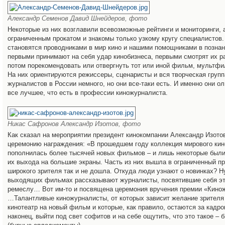
Александр Семенов Давид Шнейдеров, фото
Некоторые из них возглавили всевозможные рейтинги и мониторинги, 
ограниченным прокатом и знакомы только узкому кругу специалистов
становятся проводниками в мир кино и нашими помощниками в познан
первыми принимают на себя удар кинобизнеса, первыми смотрят их ра
потом порекомендовать или отвергнуть тот или иной фильм, мультфи
На них ориентируются режиссеры, сценаристы и вся творческая групп
журналистов в России немного, но они все-таки есть. И именно они о
все лучшее, что есть в профессии киножурналиста.
Никас Сафронов Александр Изотов, фото
Как сказал на мероприятии президент кинокомпании Александр Изото
церемонию награждения: «В прошедшем году коллекция мирового ки
пополнилась более тысячей новых фильмов – и лишь некоторые были
их выхода на большие экраны. Часть из них вышла в ограниченный пр
широкого зрителя так и не дошла. Откуда люди узнают о новинках? Ну
выходящих фильмах рассказывают журналисты, посвятившие себя э
ремеслу… Вот им-то и посвящена церемония вручения премии «Кинож
…Талантливые киножурналисты, от которых зависит желание зрителя
кинотеатр на новый фильм и которые, как правило, остаются за кадр
наконец, выйти под свет софитов и на себе ощутить, что это такое – б