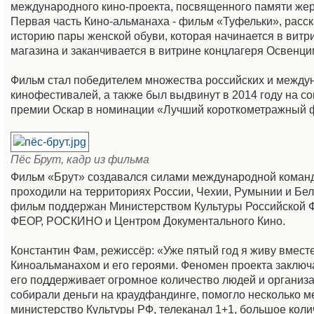
международного кино-проекта, посвященного памяти жер
Первая часть Кино-альманаха - фильм «Туфельки», расс
историю пары женской обуви, которая начинается в витр
магазина и заканчивается в витрине концлагеря Освенци
Фильм стал победителем множества российских и межд
кинофестивалей, а также был выдвинут в 2014 году на с
премии Оскар в номинации «Лучший короткометражный 
Пёс Брут, кадр из фильма
Фильм «Брут» создавался силами международной коман
проходили на территориях России, Чехии, Румынии и Бел
фильм поддержан Министерством Культуры Российской 
ФЕОР, РОСКИНО и Центром Документального Кино.
Константин Фам, режиссёр: «Уже пятый год я живу вместе
Киноальманахом и его героями. Феномен проекта заключа
его поддерживает огромное количество людей и организ
собирали деньги на краудфандинге, помогло несколько м
министерство Культуры РФ, телеканал 1+1, большое кол