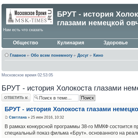
БРУТ - история Холо
глазами немецкой ов
Нам есть что сказать
Общество
Кулинария
Здоровье
Главное
‹·
Обо всем понемногу
‹·
Досуг
‹·
Кино
Московское время 02:53:05
БРУТ - история Холокоста глазами нем
Ответить
БРУТ - история Холокоста глазами немецк
Светлана
» 25 июн 2016, 10:32
В рамках конкурсной программы 38-го ММКФ состоится п
специальный показ фильма «Брут». основанного на реал