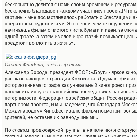
бескорыстно делится с нами своим временем и ресурсам
бесконечно благодарен каждому участнику проекта! Что к
картины - мне посчастливилось работать с блестящими а
оператором, художниками. Это неописуемое ощущение, к
начинаешь фильм с чистого листа бумаги и идеи, заключ
одной фразе, а затем из слов и фантазий возникает целы
предстоит воплотить в жизнь».
Оксана Фандера, кадр из фильма
Александр Борода, президент ФЕОР: «Брут» - яркое кино
рассказывающее о трагедии Холокоста. Я думаю, фильм 
историю кинематографа как уникальный кинопроект, при
напомнить миру о страшнейших последствиях национал
нетерпимости. Федерация еврейских общин России рада 
партнером проекта, и мы надеемся, что благодаря Моско
Международому Кинофестивалю фильм посмотрит больш
зрителей, не оставив их равнодушными».
По словам продюсерской группы, в начале июля стартую
третьей новеллы Кино-альманаха - фильма «Скрипка». П