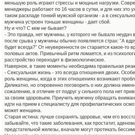
меньшую роль играют стрессы и мощные нагрузки. Сов
менеджеры работают по 16 часов в сутки, и для них это 
таком раскладе тонкий мужской организм - а в сексуальн
мужчина устроен тоньше женщины - дает сбой.
Ну и что? С кем не бывает?
- Это правда, нет мужчины, у которого не бывало неудач 
после срыва у мужчины обычно появляется страх: "А вдру
будет всегда?" От неуверенности он старается какое-то в
половых актов. Привычный ритм ломается, и из психолог
расстройство переходит в физиологическое.
Наверное, в такие моменты необходима правильная ре
- Сексуальная жизнь - это всегда отношения двоих. Особ
роль женщины, когда в этих отношениях возникают проб
Деликатно, но откровенно поговорить о них должна имен
сожалению, в отличие от подруг у сильного пола нет при
за своим здоровьем. Приучить мужчину обращать вниман
идти на прием к специалисту для профилактических осмо
может женщина.
Старая истина: лучше сохранять здоровье, чем его восст
забывайте, что такие заболевания, как простатит, аденома
предстательной железы, вначале могут протекать бессим