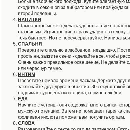
Больше творческого подхода. Купите элегантную ма
сходите в секс-шоп за вибратором или возбуждаю
второй половины.
НАПИТКИ
Шампанское может сделать удовольствие по-наст
сказочным. Игристое вино сразу ударяет в голову, 
течь быстрее. Но не переусердствуйте. Напиваться 
СПАЛЬНЯ
Превратите спальню в любовное гнездышко. Посте
простыни, зажгите свечи - сделайте все, чтобы рас
Очень важно правильное освещение. Не делайте 
или чересчур темно.
ИНТИМ
Посвятите немало времени ласкам. Держите друг др
заключайте друг друга в объятия. 30 секунд такой 
поднимает уровень окситоцина, гормона любви.
ЕДА
Начните с устриц - они содержат много цинка, кото
мужскую потенцию. Затем не помешает тарелка спа
фолиевая кислота поможет вам получить оргазм.
СЛОВА
Разговаривайте о сексе со своим партнером. Откр