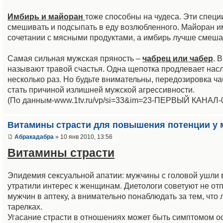
Имбирь и майоран
тоже способны на чудеса. Эти специ
смешивать и подсыпать в еду возлюбленного. Майоран и
сочетании с мясными продуктами, а имбирь лучше смеша
Самая сильная мужская пряность –
чабрец или чабер
. 
называют травой счастья. Одна щепотка продлевает нас
несколько раз. Но будьте внимательны, передозировка ч
стать причиной излишней мужской агрессивности.
(По данным-www.1tv.ru/vp/si=33&im=23-ПЕРВЫЙ КАНАЛ-08
Витамины страсти для повышения потенции у
Абракадабра
» 10 янв 2010, 13:56
Витамины страсти
Эпидемия сексуальной апатии: мужчины с головой ушли в
утратили интерес к женщинам. Диетологи советуют не от
мужчин в аптеку, а внимательно понаблюдать за тем, что 
тарелках.
Угасание страсти в отношениях может быть симптомом о