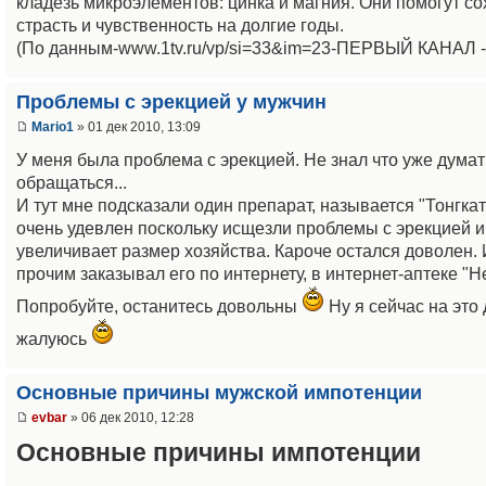
кладезь микроэлементов: цинка и магния. Они помогут со
страсть и чувственность на долгие годы.
(По данным-www.1tv.ru/vp/si=33&im=23-ПЕРВЫЙ КАНАЛ -1
Проблемы с эрекцией у мужчин
Mario1
» 01 дек 2010, 13:09
У меня была проблема с эрекцией. Не знал что уже думат
обращаться...
И тут мне подсказали один препарат, называется "Тонгка
очень удевлен поскольку исщезли проблемы с эрекцией и 
увеличивает размер хозяйства. Кароче остался доволен.
прочим заказывал его по интернету, в интернет-аптеке "He
Попробуйте, останитесь довольны
Ну я сейчас на это 
жалуюсь
Основные причины мужской импотенции
evbar
» 06 дек 2010, 12:28
Основные причины импотенции