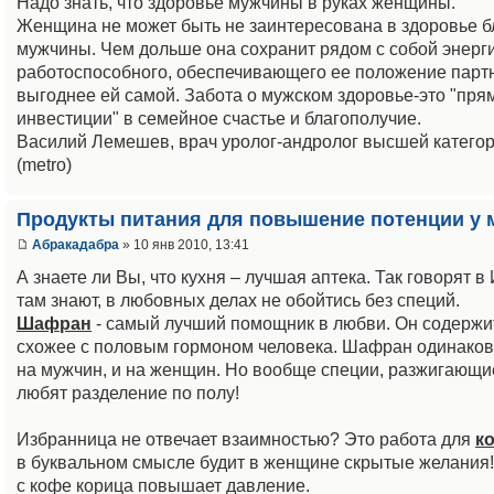
Надо знать, что здоровье мужчины в руках женщины.
Женщина не может быть не заинтересована в здоровье б
мужчины. Чем дольше она сохранит рядом с собой энерги
работоспособного, обеспечивающего ее положение партн
выгоднее ей самой. Забота о мужском здоровье-это "пр
инвестиции" в семейное счастье и благополучие.
Василий Лемешев, врач уролог-андролог высшей категор
(metro)
Продукты питания для повышение потенции у 
Абракадабра
» 10 янв 2010, 13:41
А знаете ли Вы, что кухня – лучшая аптека. Так говорят в
там знают, в любовных делах не обойтись без специй.
Шафран
- самый лучший помощник в любви. Он содержи
схожее с половым гормоном человека. Шафран одинаков
на мужчин, и на женщин. Но вообще специи, разжигающи
любят разделение по полу!
Избранница не отвечает взаимностью? Это работа для
к
в буквальном смысле будит в женщине скрытые желания! 
с кофе корица повышает давление.