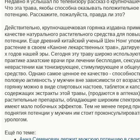
Недавно я услышал по телевизору рассказ о крупночашеч
Что эта трава, якобы способна оказывать положительное
потенцию. Расскажите, пожалуйста, правда ли это?
Действительно, крупночашечковая горянка издавна прим
качестве натурального растительного средства для пов
потенции. Еще древний китайский ученый Шен Нонг упом
растение в своем «Каноне лекарственных трав», датируе
х годов нашей эры. Сегодня эту траву широко используют
практике азиатские врачи при лечении бесплодия, сексуа
неврастении как тонизирующее, стимулирующее и обще
средство. Однако самое ценное ее качество - способност
половую активность у мужчин вне зависимости от возрас
горянку можно в виде спиртовых настоев, таблеток и капс
содержащих экстракты этой травы, (продаются в аптеках)
растительные препараты, обладающие широким спектром
имеют мало побочных эффектов. Тем не менее перед пр
поднятия потенции у мужчин им стоит проконсультироват
урологом.
Ещё по теме:
Анна Семенович держит мужскую потенцию в своих