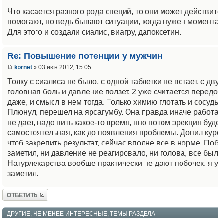
Что касается разного рода специй, то они может действи
помогают, но ведь бывают ситуации, когда нужен момент
Для этого и создали сиалис, виагру, дапоксетин.
Re: Повышение потенции у мужчин
kornet
» 03 июн 2012, 15:05
Толку с сиалиса не было, с одной таблетки не встает, с дв
головная боль и давление ползет, 2 уже считается передо
даже, и смысл в нем тогда. Только химию глотать и сосуд
Плюнул, перешел на ярсагумбу. Она правда иначе работае
не дает, надо пить какое-то время, нно потом эрекция буд
самостоятельная, как до появления проблемы. Допил кур
чтоб закрепить результат, сейчас вполне все в норме. По
заметил, ни давление не реагировало, ни голова, все был
Натурлекарства вообще практически не дают побочек. я 
заметил.
Ответить
ДРУГИЕ, НЕ МЕНЕЕ ИНТЕРЕСНЫЕ, ТЕМЫ РАЗДЕЛА