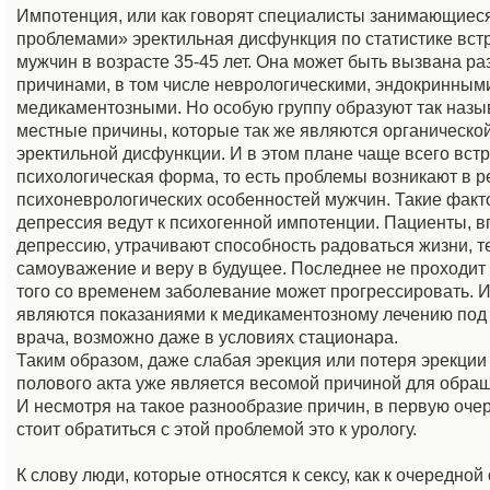
Импотенция, или как говорят специалисты занимающиес
проблемами» эректильная дисфункция по статистике вст
мужчин в возрасте 35-45 лет. Она может быть вызвана р
причинами, в том числе неврологическими, эндокринными
медикаментозными. Но особую группу образуют так наз
местные причины, которые так же являются органическ
эректильной дисфункции. И в этом плане чаще всего вст
психологическая форма, то есть проблемы возникают в р
психоневрологических особенностей мужчин. Такие факто
депрессия ведут к психогенной импотенции. Пациенты, 
депрессию, утрачивают способность радоваться жизни, 
самоуважение и веру в будущее. Последнее не проходит
того со временем заболевание может прогрессировать. И
являются показаниями к медикаментозному лечению по
врача, возможно даже в условиях стационара.
Таким образом, даже слабая эрекция или потеря эрекции
полового акта уже является весомой причиной для обращ
И несмотря на такое разнообразие причин, в первую очер
стоит обратиться с этой проблемой это к урологу.
К слову люди, которые относятся к сексу, как к очередной