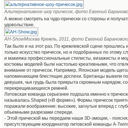
Альтернативное шоу причесок, фото Евгений Баранов
А можно смотреть на чудо-прически со стороны и получа
удовольствие.
AH-ShowМосква Кремль, 2011, фото Евгений Барановск
Так было и на этот раз. По кремлевской сцене прошлись 
только искусство причесок, но и подобранных по этому с
и макияжа профессиональные стилисты, визажисты и мо
костюмы моделей были настолько креативными, что отвл
внимание от причесок. Например, Японская модель щегол
напоминающем блестящие доспехи. Британцы вывели п
девушек, чья грудь была прикрыта скромным нарядом, с
перекрещивающихся ремней.
Литовская команда серьезнее подошла именно к прическе
называлась Shaped («В форме»). Формы причесок приятн
поражали воображение: высокие, загнутые вперед с глуб
объемными разрезами спереди.
- Этой прической мы передаем наши 3D-эмоции, - поясня
присутствующим координатор литовской команды A-Twin