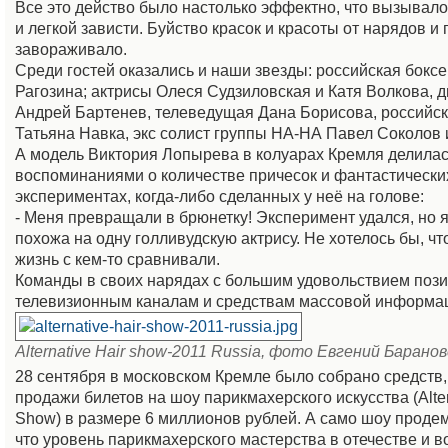
Все это действо было настолько эффектно, что вызывало
и легкой зависти. Буйство красок и красоты от нарядов и
завораживало.
Среди гостей оказались и наши звезды: российская бокс
Рагозина; актрисы Олеся Судзиловская и Катя Волкова, 
Андрей Бартенев, телеведущая Дана Борисова, российск
Татьяна Навка, экс солист группы НА-НА Павел Соколов и
А модель Виктория Лопырева в колуарах Кремля делила
воспоминаниями о количестве причесок и фантастически
экспериментах, когда-либо сделанных у неё на голове:
- Меня превращали в брюнетку! Эксперимент удался, но я
похожа на одну голливудскую актрису. Не хотелось бы, ч
жизнь с кем-то сравнивали.
Команды в своих нарядах с большим удовольствием поз
телевизионным каналам и средствам массовой информа
Аlternative Нair show-2011 Russia, фото Евгений Барано
28 сентября в московском Кремле было собрано средств,
продажи билетов на шоу парикмахерского искусства (Alter
Show) в размере 6 миллионов рублей. А само шоу проде
что уровень парикмахерского мастерства в отечестве и в