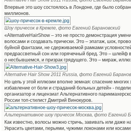
Впервые это шоу состоялось в Лондоне, где было собран
миллионов.
Шоу причесок в Кремле, фото Евгений Барановский
«AlternativeHairShow – это не просто демонстрация умени
волосами и создавать прически. Это – эпатаж, шок, прово
буйной фантазии, не сдерживаемой рамками условностей;
предрассветный сон или горячечный бред. Это – шлейф
о несбывшемся, и призрак грядущего. Это – мираж, илл
Alternative Hair Show 2011 Russia, фото Евгений Барано
Но цель у этой иллюзии вполне земная: спасение многих 
избавление от боли и страданий больных детей» - подел
организатор и лицензиат Альтернативного парикмахерско
России топ-стилист Дмитрий Винокуров.
Альтернативное шоу причесок Москва, фото Евгений Б
Как известно, волосы можно стричь, завивать или даже н
Украсить цветами, перьями, чужими локонами или косами