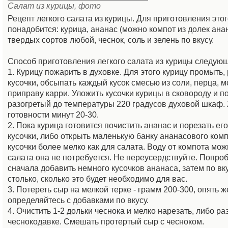
Салат из курицы, фото
Рецепт легкого салата из курицы. Для приготовления это
понадобится: курица, ананас (можно компот из долек ана
твердых сортов любой, чеснок, соль и зелень по вкусу.
Способ приготовления легкого салата из курицы следую
1. Курицу пожарить в духовке. Для этого курицу промыть,
кусочки, обсыпать каждый кусок смесью из соли, перца, 
приправу карри. Уложить кусочки курицы в сковороду и п
разогретый до температуры 220 градусов духовой шкаф.
готовности минут 20-30.
2. Пока курица готовится почистить ананас и порезать ег
кусочки, либо открыть маленькую банку ананасового комп
кусочки более мелко как для салата. Воду от компота мож
салата она не потребуется. Не переусердствуйте. Попроб
сначала добавить немного кусочков ананаса, затем по вк
столько, сколько это будет необходимо для вас.
3. Потереть сыр на мелкой терке - грамм 200-300, опять ж
определяйтесь с добавками по вкусу.
4. Очистить 1-2 дольки чеснока и мелко нарезать, либо ра
чеснокодавке. Смешать протертый сыр с чесноком.