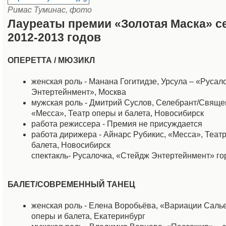
Римас Туминас, фото
Лауреаты премии «Золотая Маска» с
2012-2013 годов
ОПЕРЕТТА / МЮЗИКЛ
женская роль - Манана Гогитидзе, Урсула – «Русал
Энтертейнмент», Москва
мужская роль - Дмитрий Суслов, Селебрант/Свяще
«Месса», Театр оперы и балета, Новосибирск
работа режиссера - Премия не присуждается
работа дирижера - Айнарс Рубикис, «Месса», Теат
балета, Новосибирск
спектакль- Русалочка, «Стейдж Энтертейнмент» го
БАЛЕТ/СОВРЕМЕННЫЙ ТАНЕЦ
женская роль - Елена Воробьёва, «Вариации Салье
оперы и балета, Екатеринбург