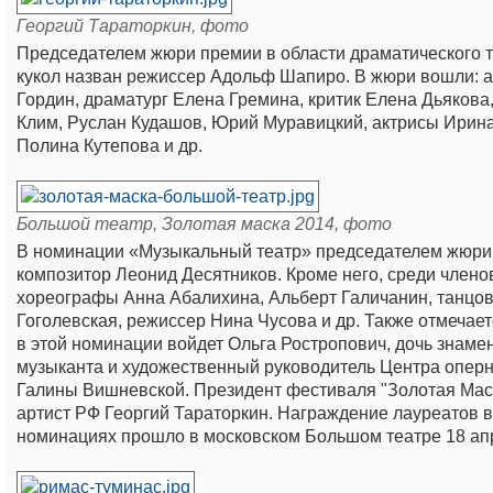
Георгий Тараторкин, фото
Председателем жюри премии в области драматического т
кукол назван режиссер Адольф Шапиро. В жюри вошли: а
Гордин, драматург Елена Гремина, критик Елена Дьякова
Клим, Руслан Кудашов, Юрий Муравицкий, актрисы Ирина
Полина Кутепова и др.
Большой театр, Золотая маска 2014, фото
В номинации «Музыкальный театр» председателем жюри
композитор Леонид Десятников. Кроме него, среди член
хореографы Анна Абалихина, Альберт Галичанин, танцо
Гоголевская, режиссер Нина Чусова и др. Также отмечает
в этой номинации войдет Ольга Ростропович, дочь знаме
музыканта и художественный руководитель Центра оперн
Галины Вишневской. Президент фестиваля "Золотая Мас
артист РФ Георгий Тараторкин. Награждение лауреатов в
номинациях прошло в московском Большом театре 18 апр