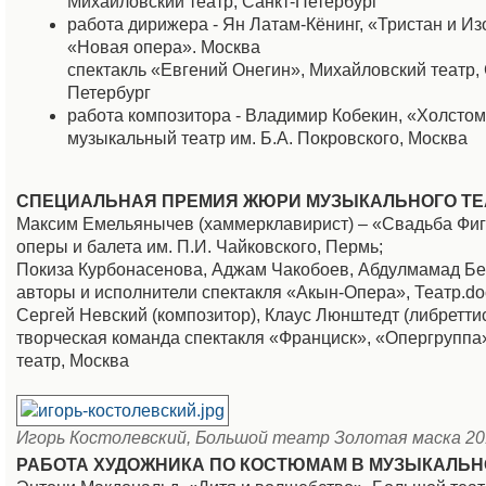
Михайловский театр, Санкт-Петербург
работа дирижера - Ян Латам-Кёнинг, «Тристан и Из
«Новая опера». Москва
спектакль «Евгений Онегин», Михайловский театр, 
Петербург
работа композитора - Владимир Кобекин, «Холсто
музыкальный театр им. Б.А. Покровского, Москва
СПЕЦИАЛЬНАЯ ПРЕМИЯ ЖЮРИ МУЗЫКАЛЬНОГО ТЕ
Максим Емельянычев (хаммерклавирист) – «Свадьба Фиг
оперы и балета им. П.И. Чайковского, Пермь;
Покиза Курбонасенова, Аджам Чакобоев, Абдулмамад Б
авторы и исполнители спектакля «Акын-Опера», Театр.do
Сергей Невский (композитор), Клаус Люнштедт (либреттис
творческая команда спектакля «Франциск», «Опергруппа
театр, Москва
Игорь Костолевский, Большой театр Золотая маска 20
РАБОТА ХУДОЖНИКА ПО КОСТЮМАМ В МУЗЫКАЛЬН