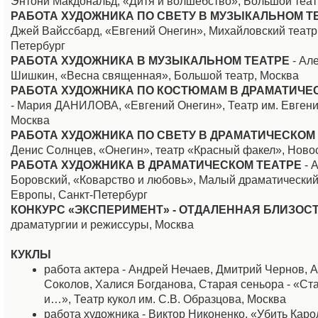
Энтони Макдональд, «Дитя и волшебство», Большой теат
РАБОТА ХУДОЖНИКА ПО СВЕТУ В МУЗЫКАЛЬНОМ Т
Джей Вайссбард, «Евгений Онегин», Михайловский театр,
Петербург
РАБОТА ХУДОЖНИКА В МУЗЫКАЛЬНОМ ТЕАТРЕ
- Ал
Шишкин, «Весна священная», Большой театр, Москва
РАБОТА ХУДОЖНИКА ПО КОСТЮМАМ В ДРАМАТИЧЕ
- Мария ДАНИЛОВА, «Евгений Онегин», Театр им. Евгени
Москва
РАБОТА ХУДОЖНИКА ПО СВЕТУ В ДРАМАТИЧЕСКОМ
Денис Солнцев, «Онегин», театр «Красный факел», Ново
РАБОТА ХУДОЖНИКА В ДРАМАТИЧЕСКОМ ТЕАТРЕ
- 
Боровский, «Коварство и любовь», Малый драматический 
Европы, Санкт-Петербург
КОНКУРС «ЭКСПЕРИМЕНТ» - ОТДАЛЕННАЯ БЛИЗОС
драматургии и режиссуры, Москва
КУКЛЫ
работа актера - Андрей Нечаев, Дмитрий Чернов, 
Соколов, Халися Богданова, Старая сеньора - «Ст
и…», Театр кукол им. С.В. Образцова, Москва
работа художника - Виктор Никоненко, «Убить Каро