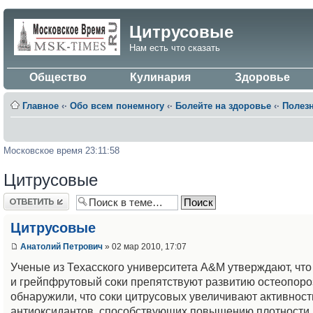
Цитрусовые
Нам есть что сказать
Общество
Кулинария
Здоровье
Главное
‹·
Обо всем понемногу
‹·
Болейте на здоровье
‹·
Полез
Московское время 23:11:58
Цитрусовые
Ответить
Цитрусовые
Анатолий Петрович
» 02 мар 2010, 17:07
Ученые из Техасского университета А&М утверждают, чт
и грейпфрутовый соки препятствуют развитию остеопоро
обнаружили, что соки цитрусовых увеличивают активност
антиоксидантов, способствующих повышению плотности к