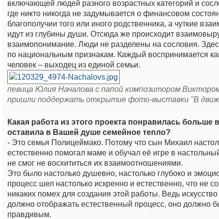
включающей людей разного возрастных категорий и сосло
где никто никогда не задумывается о финансовом состоя
благополучии того или иного родственника, а чуткие вз
идут из глубины души. Отсюда же происходит взаимовыр
взаимопонимание. Люди не разделены на сословия. Здес
по национальным признакам. Каждый воспринимается ка
человек – выходец из единой семьи.
певица Юлия Началова с папой композитором Викторо
пришли поддержать открытие фото-выставки "В движ
Какая работа из этого проекта понравилась больше в
оставила в Вашей душе семейное тепло?
- Это семья Полицеймако. Потому что сын Михаил настол
естественно помогал маме и обучал её игре в настольный
не смог не восхититься их взаимоотношениями.
Это было настолько душевно, настолько глубоко и эмоци
процесс шел настолько искренно и естественно, что не с
никаких помех для создания этой работы. Ведь искусство
должно отображать естественный процесс, оно должно б
правдивым.