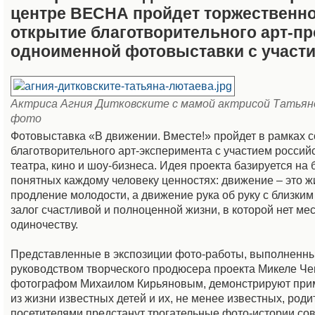
центре ВЕСНА пройдет торжественн
открытие благотворительного арт-пр
одноименной фотовыставки c участи
Актриса Агния Дитковските с мамой актрисой Татьян
фото
Фотовыставка «В движении. Вместе!» пройдет в рамках 
благотворительного арт-эксперимента с участием российс
театра, кино и шоу-бизнеса. Идея проекта базируется на 
понятных каждому человеку ценностях: движение – это ж
продление молодости, а движение рука об руку с близким
залог счастливой и полноценной жизни, в которой нет ме
одиночеству.
Представленные в экспозиции фото-работы, выполненны
руководством творческого продюсера проекта Микеле Ч
фотографом Михаилом Кирьяновым, демонстрируют при
из жизни известных детей и их, не менее известных, род
посетителями предстанут трогательные фото-истории со