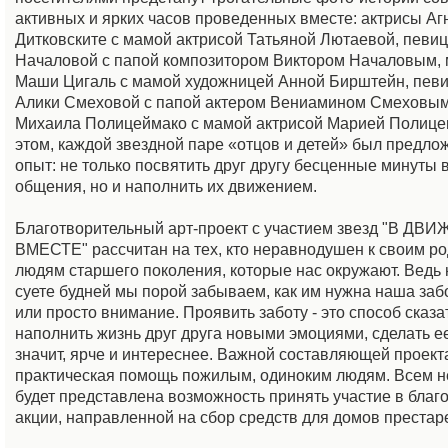
активных и ярких часов проведенных вместе: актрисы Аг
Дитковските с мамой актрисой Татьяной Лютаевой, певи
Началовой с папой композитором Виктором Началовым,
Маши Цигаль с мамой художницей Анной Бирштейн, певи
Алики Смеховой с папой актером Вениамином Смеховым
Михаила Полицеймако с мамой актрисой Марией Полице
этом, каждой звездной паре «отцов и детей» был предло
опыт: не только посвятить друг другу бесценные минуты 
общения, но и наполнить их движением.
Благотворительный арт-проект c участием звезд "В ДВ
ВМЕСТЕ" рассчитан на тех, кто неравнодушен к своим р
людям старшего поколения, которые нас окружают. Ведь 
суете будней мы порой забываем, как им нужна наша заб
или просто внимание. Проявить заботу - это способ сказа
наполнить жизнь друг друга новыми эмоциями, сделать ее
значит, ярче и интереснее. Важной составляющей проект
практическая помощь пожилым, одиноким людям. Всем
будет представлена возможность принять участие в благ
акции, направленной на сбор средств для домов престар