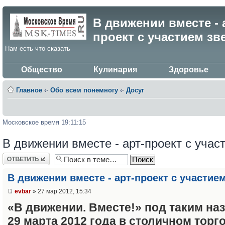
В движении вместе - 
проект c участием зв
Нам есть что сказать
Общество
Кулинария
Здоровье
Главное
‹·
Обо всем понемногу
‹·
Досуг
Московское время 19:11:15
В движении вместе - арт-проект c учас
Ответить
В движении вместе - арт-проект c участие
evbar
» 27 мар 2012, 15:34
«В движении. Вместе!» под таким на
29 марта 2012 года в столичном торг