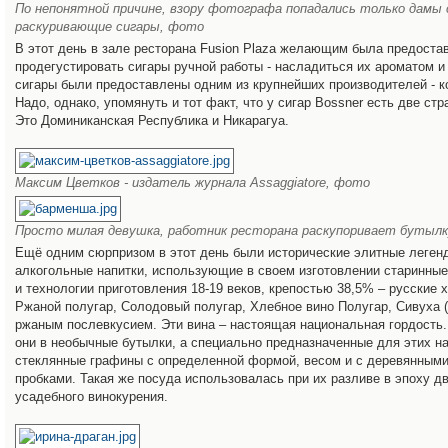
По непонятной причине, взору фотографа попадались только дамы
раскуривающие сигары, фото
В этот день в зале ресторана Fusion Plaza желающим была предоста
продегустировать сигары ручной работы - насладиться их ароматом и
сигары были предоставлены одним из крупнейших производителей - к
Надо, однако, упомянуть и тот факт, что у сигар Bossner есть две стр
Это Доминиканская Республика и Никарагуа.
Максим Цветков - издатель журнала Аssaggiatore, фото
Просто милая девушка, работник ресторана раскупоривает бутылк
Ещё одним сюрпризом в этот день были исторические элитные леген
алкогольные напитки, использующие в своем изготовлении старинные
и технологии приготовления 18-19 веков, крепостью 38,5% – русские 
Ржаной полугар, Солодовый полугар, Хлебное вино Полугар, Сивуха (
ржаным послевкусием. Эти вина – настоящая национальная гордость
они в необычные бутылки, а специально предназначенные для этих н
стеклянные графины с определенной формой, весом и с деревянным
пробками. Такая же посуда использовалась при их разливе в эпоху д
усадебного винокурения.