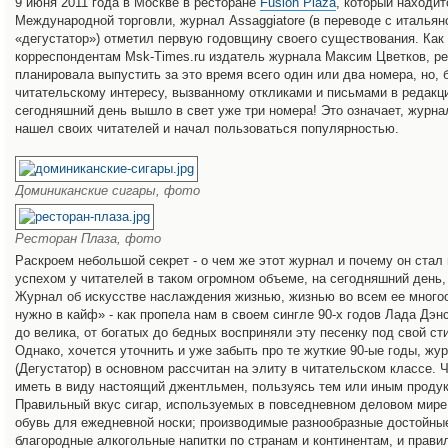
9 июня 2011 года в Москве в ресторане
Fusion Plaza
, который находит
Международной торговли, журнал Assaggiatore (в переводе с итальянс
«дегустатор») отметил первую годовщину своего существования. Как
корреспондентам Msk-Times.ru издатель журнала Максим Цветков, р
планировала выпустить за это время всего один или два номера, но, 
читательскому интересу, вызванному откликами и письмами в редакци
сегодняшний день вышло в свет уже три номера! Это означает, журнал
нашел своих читателей и начал пользоваться популярностью.
Доминиканские сигары, фото
Ресторан Плаза, фото
Раскроем небольшой секрет - о чем же этот журнал и почему он стал
успехом у читателей в таком огромном объеме, на сегодняшний день
Журнал об искусстве наслаждения жизнью, жизнью во всем ее много
нужно в кайф» - как пропела нам в своем сингле 90-х годов Лада Дэнс
до велика, от богатых до бедных восприняли эту песенку под свой ст
Однако, хочется уточнить и уже забыть про те жуткие 90-ые годы, ж
(Дегустатор) в основном рассчитан на элиту в читательском классе. 
иметь в виду настоящий джентльмен, пользуясь тем или иным продук
Правильный вкус сигар, используемых в повседневном деловом мире
обувь для ежедневной носки; производимые разнообразные достойные
благородные алкогольные напитки по странам и континентам, и прави