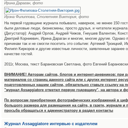
Ирина Дараган, фото
Ирэна Филиппова, Столетняя Виктория, фото
На первой годовщине журнала побывало, наверное, не менее 150 гост
были деловые люди, бизнесмены, просто друзья, и читатели журнала 
(Дегустатор): Андрей Орлов, Андрей Чижов, Гнеушев Валентин, Конс
Дмитрий Корниевич, Ирина Дараган и многие, многие другие. Однако 
причинам так и не смогли посетить это событие: Артемий Троицкий, 
Филипп Киркоров и другие известные личности, заявленные заранее о
качестве гостей.
2011г, Москва, текст Барановская Светлана, фото Евгений Барановск
ВНИМАНИЕ! Авторам сайтов, блогов и интернет-дневников: при 
материалов со страниц данного сайта или с других интернет ресу
подготовленных нашим сайтом, обязательно ставьте ссылку на 
"журнал Assaggiatore отметил первую годовщину", на автора и ф
По вопросам приобретения фотографических изображений в ци
большого размера для размещения на сайте, в газете, журнале и 
просьба обращаться к администратору в раздел контакты
Журнал Assaggiatore интервью с издателем