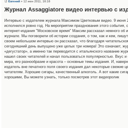
Евгений
» 12 июн 2011, 16:16
Журнал Assaggiatore видео интервью с из
Интервью с издателем журнала Максимом Цветковым видео. 9 июня 
исполнился ровно год. На мероприятии празднования этого события, 
интернет-издания "Московское время" Максим рассказал немного об 
журнале. Мы поговорили об истории создания, о том, как и кем, пишут
своем небольшом интервью он рассказал, что благодаря читательском
сегодняшний день выпущено уже целых три номера! Это означает, жу
«дегустатор», а именно так переводится с итальянского название жур
нашел своих читателей и начал пользоваться популярностью. Вкус и 
мира, его разнообразие и красота – основные темы издания. И, навер
издатель вне печатного поля своего издания дал некоторые свежие ц
читателям. Хорошие сигары, качественный алкоголь. А вот какие сиг
хорошими, Вы можете узнать, только посмотрев этот видеоролик