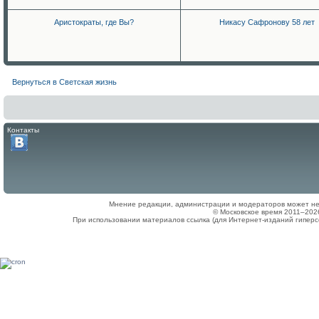
Аристократы, где Вы?
Никасу Сафронову 58 лет
Вернуться в Светская жизнь
Контакты
Мнение редакции, администрации и модераторов может не
© Московское время 2011–202
При использовании материалов ссылка (для Интернет-изданий гиперс