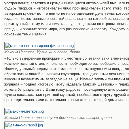
употребления; эстетика и брэнды имеющихся автомобилей высшего кл
судьбы творцов и изготовителей либо производителей всего этого, тв
авторская кухня,– вот те немногие на сегодняшний день темы, которы
издание. Естественные опоры той реальности, на которой основывает
примкнувший к тому или иному классу, с акцентами на страны произв
брэнды, и обаяние этого мира, его разнообразие и красоту. Каждому п
основные темы издания.
Максим Цветков, Ирэна Филиппова, фото
«Только выверенные пропорции и уместные сочетания этих элементо
исключительный стиль и привносят необходимое разнообразие в повс
Индивидуальный подход и стремление к новым ощущениям всегда ле
образа жизни людей с широким кругозором, грандиозными личными п
вкусом и независимым взглядом на вещи. Именно такими мы видим ч
журнала»- подвел итоговую черту издатель Максим Цветков.- «Редакц
хотела бы разделить с Вами нашу радость, посвященную дню рожден
Будем наслаждаться приятной музыкой, пообщаемся в кругу друзей 
прохладительного или алкогольного напитка и настоящей доминикан
Максим Цветков презентует доминиканские сигары, фото