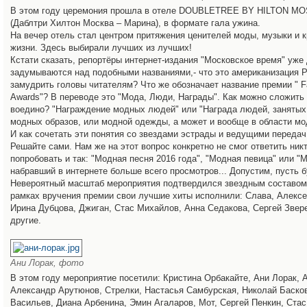
В этом году церемония прошла в отеле DOUBLETREE BY HILTON 
(Даблтри Хилтон Москва – Марина), в формате гала ужина.
На вечер отель стал центром притяжения ценителей моды, музыки и к
жизни. Здесь выбирали лучших из лучших!
Кстати сказать, репортёры интернет-издания "Московское время" уже
задумываются над подобными названиями,- что это американизация Р
замудрить головы читателям? Что же обозначает название премии " F
Awards"? В переводе это "Мода, Люди, Награды". Как можно сложить 
воедино? "Награждение модных людей" или "Награда людей, занятых
модных образов, или модной одежды, а может и вообще в области мо
И как сочетать эти понятия со звездами эстрады и ведущими переда
Решайте сами. Нам же на этот вопрос конкретно не смог ответить ник
попробовать и так: "Модная песня 2016 года", "Модная певица" или "
набравший в интернете больше всего просмотров... Допустим, пусть б
Невероятный масштаб мероприятия подтвердился звездным составом
рамках вручения премии свои лучшие хиты исполнили: Слава, Алексе
Ирина Дубцова, Джиган, Стас Михайлов, Анна Седакова, Сергей Звер
другие.
Ани Лорак, фото
В этом году мероприятие посетили: Кристина Орбакайте, Ани Лорак, 
Александр Арутюнов, Стрелки, Настасья Самбурская, Николай Баско
Васильев, Диана Арбенина, Эмин Агаларов, Мот, Сергей Пенкин, Ста