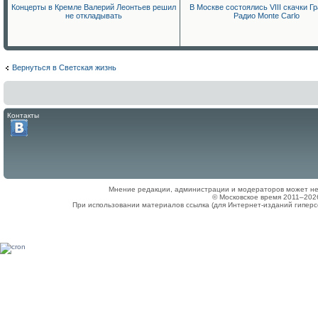
Концерты в Кремле Валерий Леонтьев решил
В Москве состоялись VIII скачки Г
не откладывать
Радио Monte Carlo
Вернуться в Светская жизнь
Контакты
Мнение редакции, администрации и модераторов может не
© Московское время 2011–202
При использовании материалов ссылка (для Интернет-изданий гиперс