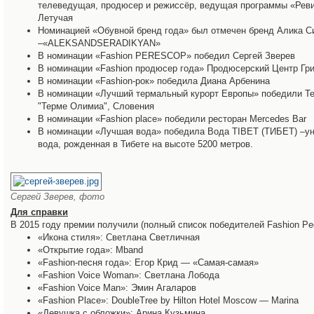
телеведущая, продюсер и режиссёр, ведущая программы «Реви
Летучая
Номинацией «Обувной бренд года» был отмечен бренд Алика С
–«ALEKSANDSERADIKYAN»
В номинации «Fashion PERESCOP» победил Сергей Зверев
В номинации «Fashion продюсер года» Продюсерский Центр Гр
В номинации «Fashion-рок» победила Диана Арбенина
В номинации «Лучший термальный курорт Европы» победили Т
"Терме Олимиа", Словения
В номинации «Fashion place» победили ресторан Mercedes Bar
В номинации «Лучшая вода» победила Вода TIBET (ТИБЕТ) –у
вода, рожденная в Тибете на высоте 5200 метров.
Сергей Зверев, фото
Для справки
В 2015 году премии получили (полный список победителей Fashion Peo
«Икона стиля»: Светлана Светличная
«Открытие года»: Mband
«Fashion-песня года»: Егор Крид — «Самая-самая»
«Fashion Voice Woman»: Светлана Лобода
«Fashion Voice Man»: Эмин Агаларов
«Fashion Place»: DoubleTree by Hilton Hotel Moscow — Marina
«Девушка с обложки»: Арина Кузьмина