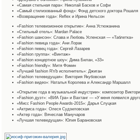
«Самая стильная пара»: Николай Басков и Софи
«Самый стилизованный фонд»: Фонд детского доктора Рошаля
«Возвращение года»: Reflex и Ирина Нельсон
«Fashion телевизионное открытие»: Анна Устюжанина
«Стильный отель»: Mardan Palace
«Fashion шансон»: Слава и Любовь Успенская — «Таблетка»
«Fashion певица года»: Ани Лорак
«Fashion певец года»: Сергей Лазарев
«Fashion группа»: «Винтаж»
«Fashion концертное шоу»: Дима Билан, «33»
«Fashion friendly»: Митя Фомин
«Лучший fashion R'n'b исполнитель»: Джиган
«Fashion телеведущая»: Виктория Якубовская
«Fashion видео»: Наталья Королева и Александр Маршалл
«Открытие года в музыкальной индустрии»: композитор Виктор
«Fashion дуэт»: «ВИА Гра» и Вахтанг — «У меня появился друг
«Мисс Fashion People Awards-2015»: Дарья Слуцкая
«Актриса года»: Олеся Судзиловская
«Актер года»: Вячеслав Манучаров
«Лучшая телеведущая»: Юлия Барановская