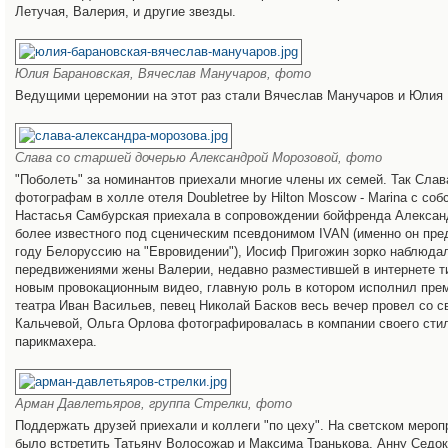
Летучая, Валерия, и другие звезды.
Юлия Барановская, Вячеслав Манучаров, фото
Ведущими церемонии на этот раз стали Вячеслав Манучаров и Юлия 
Слава со старшей дочерью Александрой Морозовой, фото
"Поболеть" за номинантов приехали многие члены их семей. Так Слав
фотографам в холле отеля Doubletree by Hilton Moscow - Marina с со
Настасья Самбурская приехала в сопровождении бойфренда Алексан
более известного под сценическим псевдонимом IVAN (именно он пре
году Белоруссию на "Евровидении"), Иосиф Пригожин зорко наблюдал
передвижениями жены Валерии, недавно разместившей в интернете т
новым провокационным видео, главную роль в котором исполнил пре
театра Иван Васильев, певец Николай Басков весь вечер провел со 
Кальчевой, Ольга Орлова фотографировалась в компании своего сти
парикмахера.
Арман Давлетьяров, группа Стрелки, фото
Поддержать друзей приехали и коллеги "по цеху". На светском меро
было встретить Татьяну Волосожар и Максима Транькова, Анну Седок