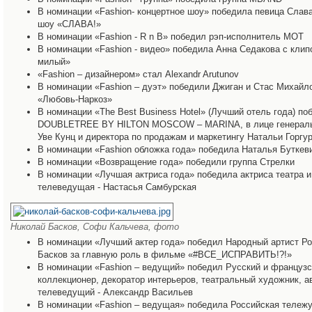
В номинации «Fashion- концертное шоу» победила певица Слав
шоу «СЛАВА!»
В номинации «Fashion - R n B» победил рэп-исполнитель МОТ
В номинации «Fashion - видео» победила Анна Седакова с клип
милый»
«Fashion – дизайнером» стал Alexandr Arutunov
В номинации «Fashion – дуэт» победили Джиган и Стас Михайл
«Любовь-Наркоз»
В номинации «The Best Business Hotel» (Лучший отель года) по
DOUBLETREE BY HILTON MOSCOW – MARINA, в лице генераль
Уве Кунц и директора по продажам и маркетингу Натальи Горгу
В номинации «Fashion обложка года» победила Наталья Буткев
В номинации «Возвращение года» победили группа Стрелки
В номинации «Лучшая актриса года» победила актриса театра и 
телеведущая - Настасья Самбурская
Николай Басков, Софи Кальчева, фото
В номинации «Лучший актер года» победил Народный артист Р
Басков за главную роль в фильме «#ВСЕ_ИСПРАВИТЬ!?!»
В номинации «Fashion – ведущий» победил Русский и французс
коллекционер, декоратор интерьеров, театральный художник, ав
телеведущий - Александр Васильев
В номинации «Fashion – ведущая» победила Российская тележу