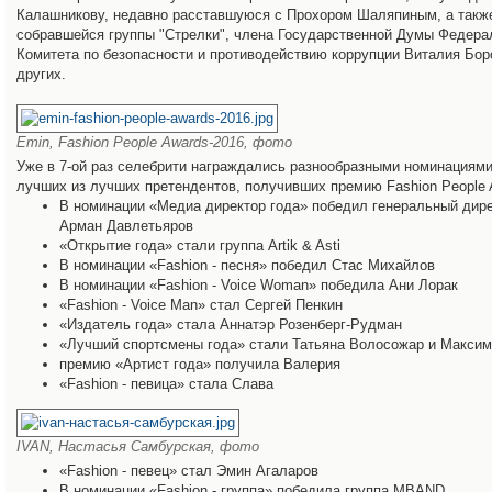
Калашникову, недавно расставшуюся с Прохором Шаляпиным, а также
собравшейся группы "Стрелки", члена Государственной Думы Федера
Комитета по безопасности и противодействию коррупции Виталия Бор
других.
Emin, Fashion People Awards-2016, фото
Уже в 7-ой раз селебрити награждались разнообразными номинациями
лучших из лучших претендентов, получивших премию Fashion People 
В номинации «Медиа директор года» победил генеральный дир
Арман Давлетьяров
«Открытие года» стали группа Artik & Asti
В номинации «Fashion - песня» победил Стас Михайлов
В номинации «Fashion - Voice Woman» победила Ани Лорак
«Fashion - Voice Man» стал Сергей Пенкин
«Издатель года» стала Аннатэр Розенберг-Рудман
«Лучший спортсмены года» стали Татьяна Волосожар и Максим
премию «Артист года» получила Валерия
«Fashion - певица» стала Слава
IVAN, Настасья Самбурская, фото
«Fashion - певец» стал Эмин Агаларов
В номинации «Fashion - группа» победила группа MBAND