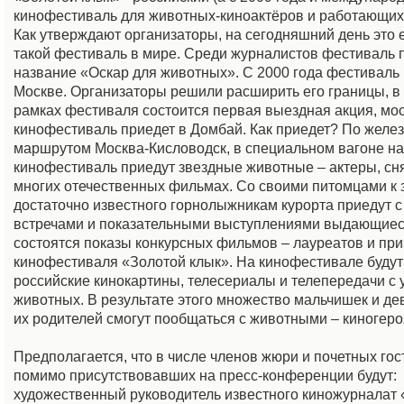
кинофестиваль для животных-киноактёров и работающих
Как утверждают организаторы, на сегодняшний день это
такой фестиваль в мире. Среди журналистов фестиваль 
название «Оскар для животных». С 2000 года фестиваль
Москве. Организаторы решили расширить его границы, в 
рамках фестиваля состоится первая выездная акция, мо
кинофестиваль приедет в Домбай. Как приедет? По желе
маршрутом Москва-Кисловодск, в специальном вагоне на
кинофестиваль приедут звездные животные – актеры, сн
многих отечественных фильмах. Со своими питомцами к 
достаточно известного горнолыжникам курорта приедут с
встречами и показательными выступлениями выдающиеся
состоятся показы конкурсных фильмов – лауреатов и пр
кинофестиваля «Золотой клык». На кинофестивале буду
российские кинокартины, телесериалы и телепередачи с 
животных. В результате этого множество мальчишек и дев
их родителей смогут пообщаться с животными – киногеро
Предполагается, что в числе членов жюри и почетных гос
помимо присутствовавших на пресс-конференции будут:
художественный руководитель известного киножурналат