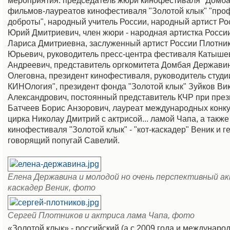
мероприятия: председатель жюри кинофестиваля "Домба
фильмов-лауреатов кинофестиваля "Золотой клык" "про
доброты", народный учитель России, народный артист Ро
Юрий Дмитриевич, член жюри - народная артистка Росси
Лариса Дмитриевна, заслуженный артист России Плотни
Юрьевич, руководитель пресс-центра фестиваля Катыше
Андреевич, представитель оргкомитета Домбая Держави
Олеговна, президент кинофестиваля, руководитель студ
КИНОлогия", президент фонда "Золотой клык" Зуйков Ви
Александрович, постоянный представитель КЧР при пре
Батчеев Борис Анзорович, лауреат международных конку
цирка Николау Дмитрий с актрисой... ламой Чапа, а такж
кинофестиваля "Золотой клык" - "кот-каскадер" Веник и 
говорящий попугай Савелий.
Елена Державина и молодой но очень перспективный а
каскадер Веник, фото
Сергей Плотников и актриса лама Чапа, фото
«Золотой клык» - российский (а с 2009 года и междунаро