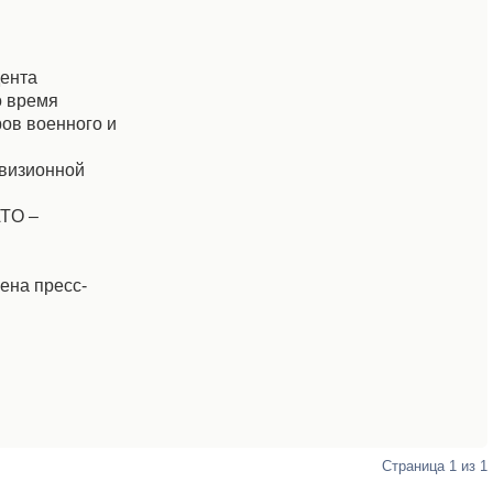
дента
о время
ов военного и
евизионной
ATO –
ена пресс-
Страница
1
из
1