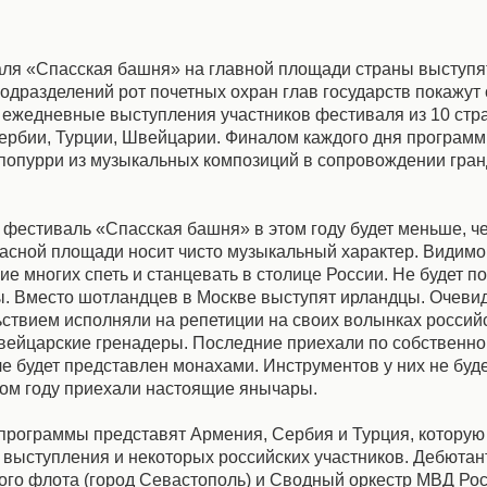
ля «Спасская башня» на главной площади страны выступя
одразделений рот почетных охран глав государств покажут 
ежедневные выступления участников фестиваля из 10 стра
 Сербии, Турции, Швейцарии. Финалом каждого дня программ
 попурри из музыкальных композиций в сопровождении гра
а фестиваль «Спасская башня» в этом году будет меньше, ч
Красной площади носит чисто музыкальный характер. Видимо
е многих спеть и станцевать в столице России. Не будет по
ны. Вместо шотландцев в Москве выступят ирландцы. Очеви
ольствием исполняли на репетиции на своих волынках росси
вейцарские гренадеры. Последние приехали по собственно
 будет представлен монахами. Инструментов у них не будет
том году приехали настоящие янычары.
программы представят Армения, Сербия и Турция, которую
выступления и некоторых российских участников. Дебюта
го флота (город Севастополь) и Сводный оркестр МВД Рос