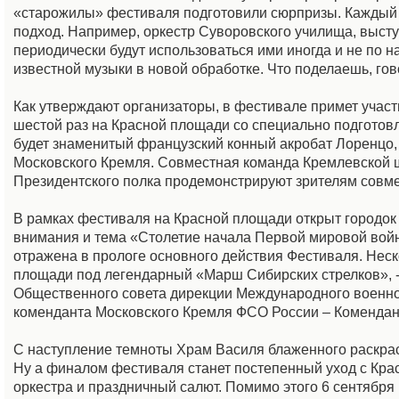
«старожилы» фестиваля подготовили сюрпризы. Каждый 
подход. Например, оркестр Суворовского училища, высту
периодически будут использоваться ими иногда и не по н
известной музыки в новой обработке. Что поделаешь, гов
Как утверждают организаторы, в фестивале примет участ
шестой раз на Красной площади со специально подготов
будет знаменитый французский конный акробат Лоренцо,
Московского Кремля. Совместная команда Кремлевской ш
Президентского полка продемонстрируют зрителям совме
В рамках фестиваля на Красной площади открыт городок 
внимания и тема «Столетие начала Первой мировой войн
отражена в прологе основного действия Фестиваля. Неск
площади под легендарный «Марш Сибирских стрелков», 
Общественного совета дирекции Международного военн
коменданта Московского Кремля ФСО России – Комендан
С наступление темноты Храм Василя блаженного раскрасит
Ну а финалом фестиваля станет постепенный уход с Кр
оркестра и праздничный салют. Помимо этого 6 сентября