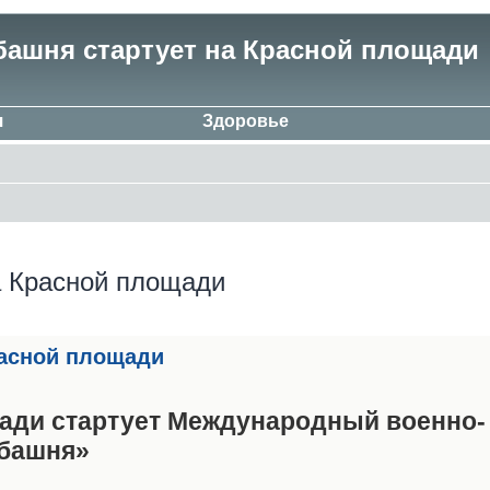
башня стартует на Красной площади
я
Здоровье
а Красной площади
расной площади
щади стартует Международный военно-
 башня»