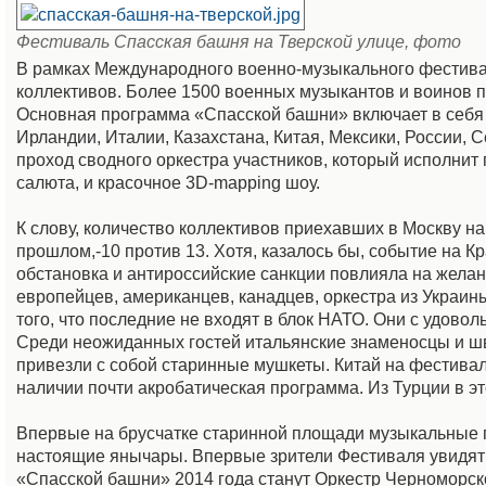
Фестиваль Спасская башня на Тверской улице, фото
В рамках Международного военно-музыкального фестива
коллективов. Более 1500 военных музыкантов и воинов п
Основная программа «Спасской башни» включает в себя 
Ирландии, Италии, Казахстана, Китая, Мексики, России,
проход сводного оркестра участников, который исполнит
салюта, и красочное 3D-mapping шоу.
К слову, количество коллективов приехавших в Москву н
прошлом,-10 против 13. Хотя, казалось бы, событие на 
обстановка и антироссийские санкции повлияла на желани
европейцев, американцев, канадцев, оркестра из Украи
того, что последние не входят в блок НАТО. Они с удов
Среди неожиданных гостей итальянские знаменосцы и ш
привезли с собой старинные мушкеты. Китай на фестивале
наличии почти акробатическая программа. Из Турции в э
Впервые на брусчатке старинной площади музыкальные 
настоящие янычары. Впервые зрители Фестиваля увидят 
«Спасской башни» 2014 года станут Оркестр Черноморско