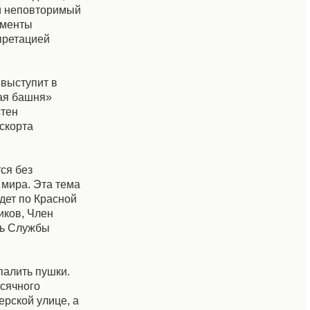
й неповторимый
ументы
претацией
 выступит в
кая башня»
стен
скорта
ся без
 мира. Эта тема
дет по Красной
иков, Член
ль Службы
палить пушки.
сячного
ерской улице, а