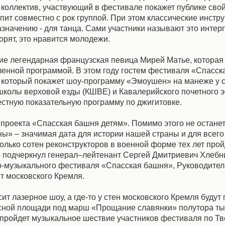
коллектив, участвующий в фестивале покажет публике сво
пит совместно с рок группой. При этом классические инстр
азначению - для танца. Сами участники называют это интер
орят, это нравится молодежи.
ие легендарная французская певица Мирей Матье, которая
ленной программой. В этом году гостем фестиваля «Спасс
 который покажет шоу-программу «Эмоушен» на манеже у 
колы верховой езды (КШВЕ) и Кавалерийского почетного э
стную показательную программу по джигитовке.
проекта «Спасская башня детям». Помимо этого не останет
ы» – значимая дата для истории нашей страны и для всего
олько сотен реконструкторов в военной форме тех лет прой
- подчеркнул генерал–лейтенант Сергей Дмитриевич Хлебн
о-музыкального фестиваля «Спасская башня», Руководите
т московского Кремля.
 лазерное шоу, а где-то у стен московского Кремля будут 
асной площади под марш «Прощание славянки» полутора ты
 пройдет музыкальное шествие участников фестиваля по Тв