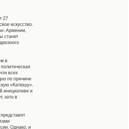
т 27
свое искусство.
н: Армении,
ы станет
ндиозного
ем в
 политическая
чти всех
дно по причине
йскую «Катюшу».
й инициативе и
, зато в
 представят
нтами
сии. Однако, и