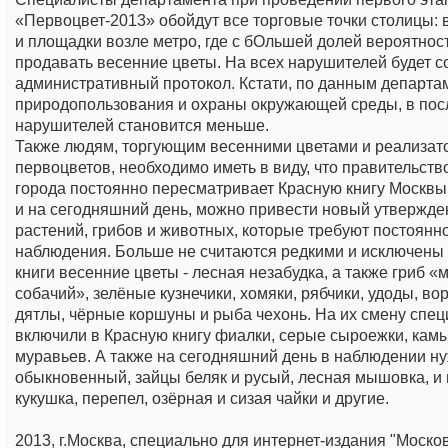
«Первоцвет-2013» обойдут все торговые точки столицы: 
и площадки возле метро, где с бОльшей долей вероятнос
продавать весенние цветы. На всех нарушителей будет с
административный протокол. Кстати, по данным департа
природопользования и охраны окружающей среды, в пос
нарушителей становится меньше.
Также людям, торгующим весенними цветами и реализат
первоцветов, необходимо иметь в виду, что правительств
города постоянно пересматривает Красную книгу Москвы
и на сегодняшний день, можно привести новый утвержде
растений, грибов и животных, которые требуют постоянно
наблюдения. Больше не считаются редкими и исключены 
книги весенние цветы - лесная незабудка, а также гриб «
собачий», зелёные кузнечики, хомяки, рябчики, удоды, во
дятлы, чёрные коршуны и рыба чехонь. На их смену спе
включили в Красную книгу фиалки, серые сыроежки, кам
муравьев. А также на сегодняшний день в наблюдении н
обыкновенный, зайцы беляк и русый, лесная мышовка, и 
кукушка, перепел, озёрная и сизая чайки и другие.
2013, г.Москва, специально для интернет-издания "Моско