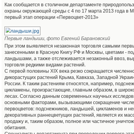
Как сообщается в столичном департаменте природополь
охраны окружающей среды с 4 по 17 марта 2013 года в М
первый этап операции «Первоцвет-2013»
Первые ландыши, фото Евгений Барановский
При этом выявляется незаконная торговля самыми перв
занесенными в Красную Книгу РФ и Москвы, цветами - п
ландышами, а также отслеживается незаконный ввоз, в
торговля редкими видами растений.
С первой половины ХIХ века резко сокращается численн
дикорастущих растений Крыма, Кавказа, Западной Украи
России. К таким растениям относятся, например, подснеж
цикламены, произрастающие, главным образом, в широк
лесах. Согласно данным современных научных исследов
основными факторами, вызывающими сокращение числе
первоцветов: подснежников, ландышей, цикламенов и не
декоративных раннецветущих растений, является их мас
продажу и, таким образом, полное или частичное уничто
обитания.
Специалисты департамента при проведении первого эта