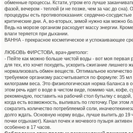
обменные процессы. Кстати, утром его лучше заканчиват
фазой, вечером - теплой (и не позже, чем за час до сна). 
процедуры есть противопоказания: сердечно-сосудистые
критические дни. А, во-вторых, зимой нужно как можно бо
Ведь на морозе организм расходует массу энергии. Кроме
влаги теряется при дыхании.
ВАННА - прекрасное косметическое и успокаивающее сре
ЛЮБОВЬ ФИРСТОВА, врач-диетолог:
- Пейте как можно больше чистой воды - вот моя первая
для тех, кто хочет похудеть, ускорить сжигание лишнего ж
нормализовать обмен веществ. Оптимальное количество
требуемое организму рассчитывается по формуле: 35 мл
килограмм веса. Это физиологическая норма баланса в о
этом речь идет о воде в чистом виде, помимо чая, кофе, с
рекомендую, поставить на рабочий стол бутылку с водой,
когда есть возможность, выпивать по глоточку. При этом 
сократить количество потребляемой соли, иначеотекинез
долго ждать. Основную норму воды, лучше выпить до 19 
почки отдыхают). Канал почек и мочевого пузыря активен 
особенно в 17 часов.