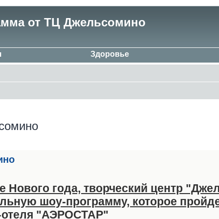
амма от ТЦ Джельсомино
я
Здоровье
сомино
ино
уне Нового года, творческий центр "Дж
ьную шоу-программу, которое пройде
с-отеля "АЭРОСТАР"