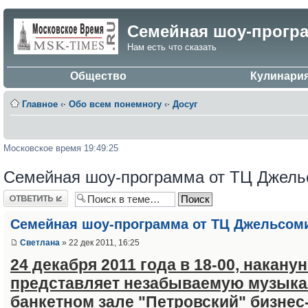
Семейная шоу-прогр
Нам есть что сказать
Общество
Кулинари
Главное
‹·
Обо всем понемногу
‹·
Досуг
Московское время 19:49:25
Семейная шоу-программа от ТЦ Джель
Ответить
Семейная шоу-программа от ТЦ Джельсом
Светлана
» 22 дек 2011, 16:25
24 декабря 2011 года в 18-00, накан
представляет незабываемую музыкал
банкетном зале "Петровский" бизне