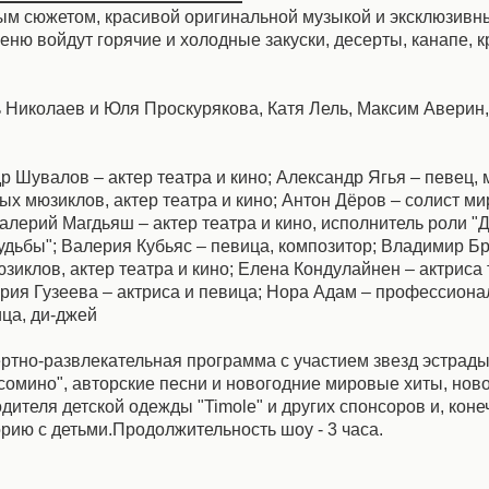
ым сюжетом, красивой оригинальной музыкой и эксклюзив
еню войдут горячие и холодные закуски, десерты, канапе, к
 Николаев и Юля Проскурякова, Катя Лель, Максим Аверин
 Шувалов – актер театра и кино; Александр Ягья – певец, 
ых мюзиклов, актер театра и кино; Антон Дёров – солист м
Валерий Магдьяш – актер театра и кино, исполнитель роли "
удьбы"; Валерия Кубьяс – певица, композитор; Владимир Бр
иклов, актер театра и кино; Елена Кондулайнен – актриса т
ария Гузеева – актриса и певица; Нора Адам – профессион
ица, ди-джей
ртно-развлекательная программа с участием звезд эстрад
ьсомино", авторские песни и новогодние мировые хиты, нов
ителя детской одежды "Timole" и других спонсоров и, коне
рию с детьми.Продолжительность шоу - 3 часа.