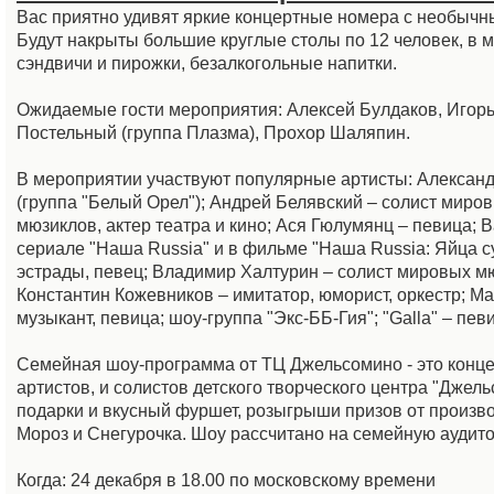
Вас приятно удивят яркие концертные номера с необычн
Будут накрыты большие круглые столы по 12 человек, в м
сэндвичи и пирожки, безалкогольные напитки.
Ожидаемые гости мероприятия: Алексей Булдаков, Игорь
Постельный (группа Плазма), Прохор Шаляпин.
В мероприятии участвуют популярные артисты: Александр
(группа "Белый Орел"); Андрей Белявский – солист миров
мюзиклов, актер театра и кино; Ася Гюлумянц – певица; 
сериале "Наша Russia" и в фильме "Наша Russia: Яйца с
эстрады, певец; Владимир Халтурин – солист мировых мюз
Константин Кожевников – имитатор, юморист, оркестр; М
музыкант, певица; шоу-группа "Экс-ББ-Гия"; "Galla" – пев
Семейная шоу-программа от ТЦ Джельсомино - это конце
артистов, и солистов детского творческого центра "Джел
подарки и вкусный фуршет, розыгрыши призов от производ
Мороз и Снегурочка. Шоу рассчитано на семейную аудито
Когда: 24 декабря в 18.00 по московскому времени