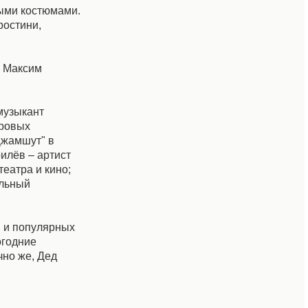
ными костюмами.
ростини,
, Максим
музыкант
ировых
Джамшут" в
илёв – артист
еатра и кино;
альный
ы и популярных
огодние
чно же, Дед