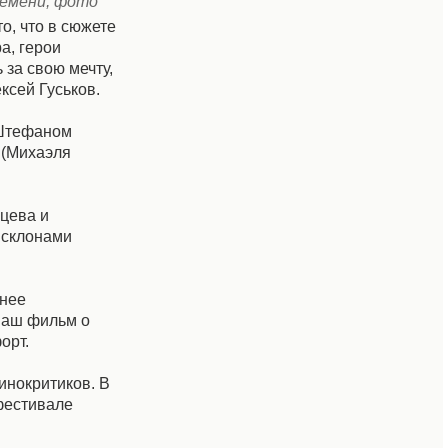
ремени, фото
о, что в сюжете
а, герои
 за свою мечту,
ксей Гуськов.
 Штефаном
 (Михаэля
цева и
 склонами
шнее
 Наш фильм о
орт.
инокритиков. В
офестивале