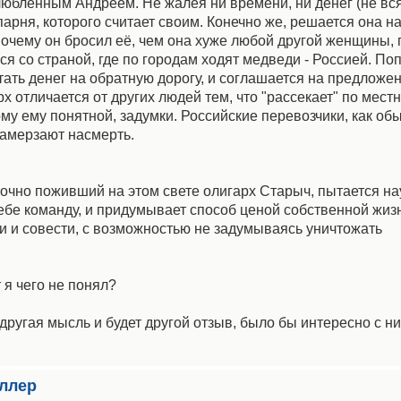
злюбленным Андреем. Не жалея ни времени, ни денег (не вс
арня, которого считает своим. Конечно же, решается она на
почему он бросил её, чем она хуже любой другой женщины,
ся со страной, где по городам ходят медведи - Россией. По
ать денег на обратную дорогу, и соглашается на предложе
 отличается от других людей тем, что "рассекает" по мест
му ему понятной, задумки. Российские перевозчики, как об
 замерзают насмерть.
точно поживший на этом свете олигарх Старыч, пытается н
себе команду, и придумывает способ ценой собственной жиз
ти и совести, с возможностью не задумываясь уничтожать
 я чего не понял?
 другая мысль и будет другой отзыв, было бы интересно с н
иллер