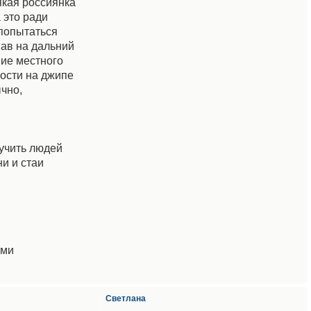
якая россиянка
 это ради
 попытаться
пав на дальний
ние местного
ности на джипе
ычно,
аучить людей
ни и стаи
ими
Светлана