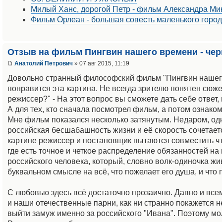
Милый Ханс, дорогой Петр - фильм Александра Ми
Фильм Орлеан - большая совесть маленького горо
Отзыв на фильм Пингвин нашего времени - чер
Анатолий Петрович
» 07 авг 2015, 11:19
Довольно странный философский фильм "Пингвин нашего
понравится эта картина. Не всегда зрителю понятен сюже
режиссер?" - На этот вопрос вы сможете дать себе ответ,
А для тех, кто сначала посмотрел фильм, а потом ознаком
Мне фильм показался несколько затянутым. Недаром, одн
российская бесшабашность жизни и её скорость сочетает
картине режиссер и постановщик пытаются совместить чт
где есть точное и четкое распределение обязанностей на
российского человека, который, словно волк-одиночка живе
буквальном смысле на всё, что пожелает его душа, и что
С любовью здесь всё достаточно прозаично. Давно и все
и наши отечественные парни, как ни странно покажется н
выйти замуж именно за российского "Ивана". Поэтому мол