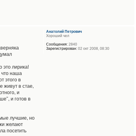
Анатолий Петрович
Хороший чел
Сообщения:
2840
аверняка
Зарегистрирован:
02 окт 2008, 08:30
думал
о это лирика!
 что наша
т этого в
 живут в стае,
отного, и
ше", и готов в
амые лучшие, но
нки желают
ла посетить