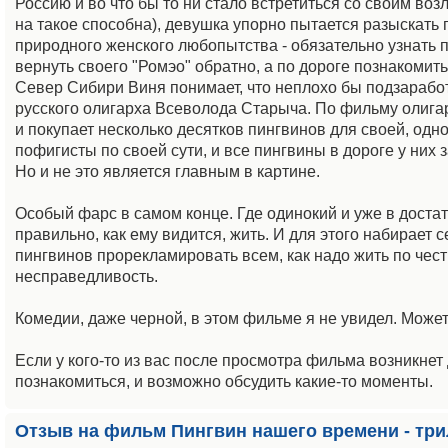
Россию и во что бы то ни стало встретиться со своим во
на такое способна), девушка упорно пытается разыскать п
природного женского любопытства - обязательно узнать 
вернуть своего "Ромэо" обратно, а по дороге познакомить
Север Сибири Виня понимает, что неплохо бы подзаработ
русского олигарха Всеволода Старыча. По фильму олигарх
и покупает несколько десятков пингвинов для своей, одно
пофигисты по своей сути, и все пингвины в дороге у них
Но и не это является главным в картине.
Особый фарс в самом конце. Где одинокий и уже в доста
правильно, как ему видится, жить. И для этого набирает 
пингвинов прорекламировать всем, как надо жить по чес
несправедливость.
Комедии, даже черной, в этом фильме я не увидел. Может
Если у кого-то из вас после просмотра фильма возникнет
познакомиться, и возможно обсудить какие-то моменты.
Отзыв на фильм Пингвин нашего времени - тр