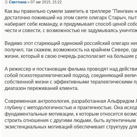
Светлана
» 07 авг 2015, 15:22
Как вы правильно сумели заметить в триллере "Пингвин н
достаточно поживший на этом свете олигарх Старыч, пыта
набирает себе команду, и придумывает способ ценой соб
чести и совести, с возможностью не задумываясь уничто
Видимо этот стареющий одинокий российский олигарх нем
получил, так скажем, возможность на крайнем Севере, гд
жизни, который в свою очередь располагает на большие 
А режиссер и постановщик фильма проводят над действи
собой психотерапевтический подход, соединяющий велич
собственной жизни с эффективными терапевтическими п
диапазон переживаний клиента.
Современная антропология, разработанная Альфридом Лэ
глубину с методологичностью и практичностью. Она исход
фундаментальные мотивации, к которым относится возмо
строить отношения с другими людьми, быть аутентичным 
экзистенциальных мотиваций обеспечивает структуру для