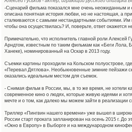
Алексей Гуськов - актер, играющий русского олигарха
-Сценарий фильма показался мне очень неожиданным и с
описана понятная история любви, но не настоящая, а п
сталкиваются с самыми нестандартными событиями. Им пре
чтобы она осуществилась? И, поверьте, ответ окажется 
Примечательно, что исполнитель главной роли Алексей 
Арндтом, известным по таким фильмам как «Беги Лола, Б
Ханеке), номинированный на Оскар в 2013 году.
Съемки картины проходили на Кольском полуострове, г
«Перевал Дятлова». Необыкновенные зимние пейзажи се
оказались идеальным местом для съемок.
- Снимая фильм в России, мы, в то же время, не хотели 
современное кино о людях, которые живую идеями и хотя
мечте и о том, как далеко мы можем зайти в реализации
Триллер «Пингвин нашего времени» уже вышел в широкий
России старт проката запланирован на осень 2015 г. До 
«Окно в Европу» в Выборге и на международном кинофе