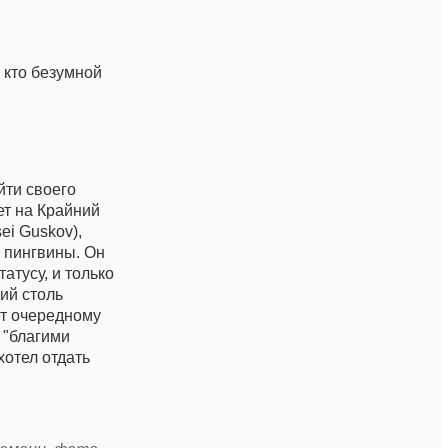
 кто безумной
йти своего
ет на Крайний
ei Guskov),
 пингвины. Он
атусу, и только
ий столь
ет очередному
 "благими
хотел отдать