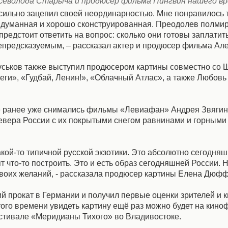
 Всеволода Старыча и продюсер фильма Пингвин нашего в
ильно зацепил своей неординарностью. Мне понравилось т
ридуманная и хорошо сконструированная. Преодолев полмир
дстоит ответить на вопрос: сколько они готовы заплатить
непредсказуемым, – рассказал актер и продюсер фильма Але
Гуськов также выступил продюсером картины совместно со
еги», «Гудбай, Ленин!», «Облачный Атлас», а также Любовь
де ранее уже снимались фильмы «Левиафан» Андрея Звягин
вера России с их покрытыми снегом равнинами и горными
какой-то типичной русской экзотики. Это абсолютно сегодня
т что-то построить. Это и есть образ сегодняшней России.
 своих желаний, - рассказала продюсер картины Елена Дюфф
 прокат в Германии и получил первые оценки зрителей и к
этого времени увидеть картину ещё раз можно будет на кин
стивале «Меридианы Тихого» во Владивостоке.