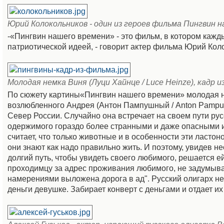
Юрий Колокольников - один из героев фильма Пингвин 
-«Пингвин нашего времени» - это фильм, в котором кажды
патриотической идеей, - говорит актер фильма Юрий Кол
Молодая немка Виня (Луци Хайнце / Luce Heinze), кадр
По сюжету картины«Пингвин нашего времени» молодая не
возлюбленного Андрея (Антон Пампушный / Anton Pampush
Север России. Случайно она встречает на своем пути рус
одержимого гораздо более странными и даже опасными и
считает, что только животные и в особенности эти ластоно
они знают как надо правильно жить. И поэтому, увидев 
долгий путь, чтобы увидеть своего любимого, решается е
проходимцу за адрес проживания любимого, не задумываяс
намерениями выложена дорога в ад". Русский олигарх не 
деньги девушке. Забирает конверт с деньгами и отдает их