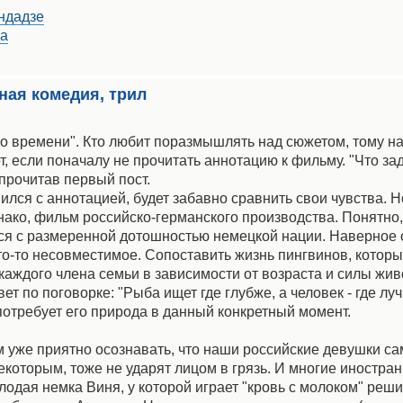
ндадзе
да
ная комедия, трил
 времени". Кто любит поразмышлять над сюжетом, тому н
т, если поначалу не прочитать аннотацию к фильму. "Что за
 прочитав первый пост.
ился с аннотацией, будет забавно сравнить свои чувства. Н
ако, фильм российско-германского производства. Понятно,
ся с размеренной дотошностью немецкой нации. Наверное о
о-то несовместимое. Сопоставить жизнь пингвинов, которые
 каждого члена семьи в зависимости от возраста и силы жив
т по поговорке: "Рыба ищет где глубже, а человек - где луч
 потребует его природа в данный конкретный момент.
м уже приятно осознавать, что наши российские девушки с
екоторым, тоже не ударят лицом в грязь. И многие иностра
одая немка Виня, у которой играет "кровь с молоком" реши