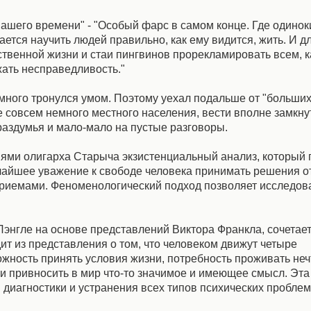
ашего времени" - "Особый фарс в самом конце. Где одинок
ется научить людей правильно, как ему видится, жить. И дл
ственной жизни и стаи пингвинов прорекламировать всем, к
жать несправедливость."
ного тронулся умом. Поэтому уехал подальше от "больших
е совсем немного местного населения, вести вполне замкн
раздумья и мало-мало на пустые разговоры.
ями олигарха Старыча экзистенциальный анализ, который 
айшее уважение к свободе человека принимать решения о
риемами. Феноменологический подход позволяет исследова
нгле на основе представлений Виктора Франкла, сочетает
ит из представления о том, что человеком движут четыре
жность принять условия жизни, потребность проживать неч
и привносить в мир что-то значимое и имеющее смысл. Эта
 диагностики и устранения всех типов психических проблем