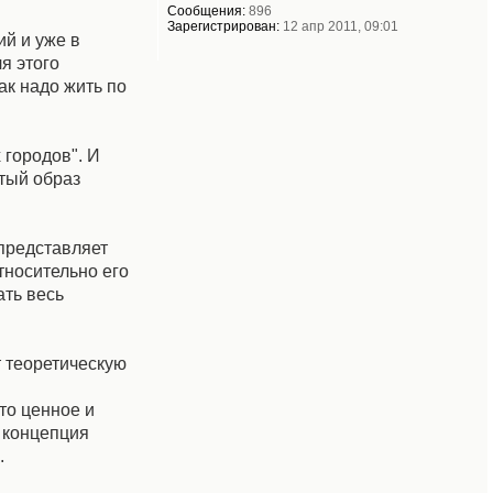
Сообщения:
896
Зарегистрирован:
12 апр 2011, 09:01
ий и уже в
я этого
ак надо жить по
 городов". И
утый образ
представляет
тносительно его
ть весь
 теоретическую
то ценное и
 концепция
.