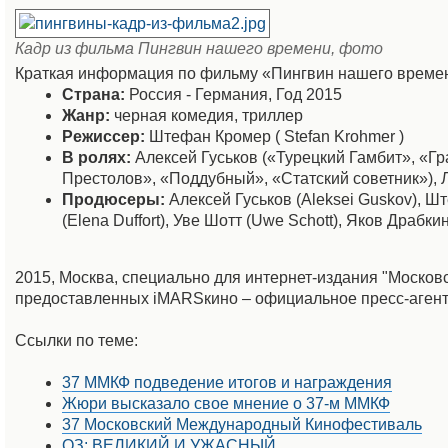
Кадр из фильма Пингвин нашего времени, фото
Краткая информация по фильму «Пингвин нашего време
Страна:
Россия - Германия, Год 2015
Жанр:
черная комедия, триллер
Режиссер:
Штефан Кромер ( Stefan Krohmer )
В ролях:
Алексей Гуськов («Турецкий Гамбит», «Г
Престолов», «Поддубный», «Статский советник»),
Продюсеры:
Алексей Гуськов (Aleksei Guskov), Ш
(Elena Duffort), Уве Шотт (Uwe Schott), Яков Драбкин
2015, Москва, специально для интернет-издания "Моско
предоставленных iMARSкино – официальное пресс-аген
Ссылки по теме:
37 ММКФ подведение итогов и награждения
Жюри высказало свое мнение о 37-м ММКФ
37 Московский Международный Кинофестиваль
ОЗ: ВЕЛИКИЙ И УЖАСНЫЙ