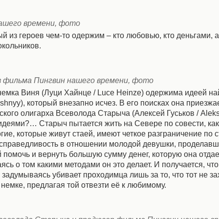
нашего времени, фото
й из героев чем-то одержим – кто любовью, кто деньгами, а
окольников.
 из фильма Пингвин нашего времени, фото
мка Виня (Луци Хайнце / Luce Heinze) одержима идеей на
nyy), который внезапно исчез. В его поисках она приезжа
ского олигарха Всеволода Старыча (Алексей Гуськов / Aleks
деями?… Старыч пытается жить на Севере по совести, как
гие, которые живут стаей, имеют четкое разграничение по ст
несправедливость в отношении молодой девушки, проделавш
й помочь и вернуть большую сумму денег, которую она отда
ь о том какими методами он это делает. И получается, что
задумываясь убивает проходимца лишь за то, что тот не за
 немке, предлагая той отвезти её к любимому.