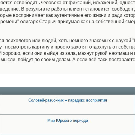
ется освободить человека от фиксаций, искажений, однос
ведение. В результате работы клиент становится свободен
орые воспринимает как аутентичные его жизни и ради кото
 времени" олигарх Старыч придумал как на собственной сме
тся психологов или людей, хоть немного знакомых с наукой 
т посмотреть картину и просто захотят отдохнуть от собст
хорошо, если они выйдя из зала, махнут рукой наотмаш и 
 мысли, пойдут по своим делам. А если всё-таки постарают
Соловей-разбойник – парадокс восприятия
Мир Юрского периода