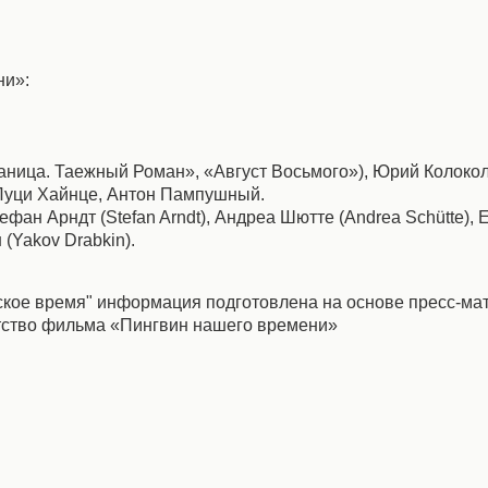
ни»:
раница. Таежный Роман», «Август Восьмого»), Юрий Колоко
 Луци Хайнце, Антон Пампушный.
тефан Арндт (Stefan Arndt), Андреа Шютте (Andrea Schütte)
 (Yakov Drabkin).
вское время" информация подготовлена на основе пресс-ма
тство фильма «Пингвин нашего времени»