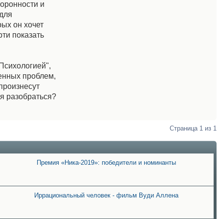
торонности и
 для
рых он хочет
рти показать
"Психологией",
венных проблем,
произнесут
ся разобраться?
Страница
1
из
1
Премия «Ника-2019»: победители и номинанты
Иррациональный человек - фильм Вуди Аллена