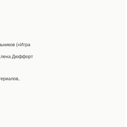
льников («Игра
, Елена Дюффорт
териалов,