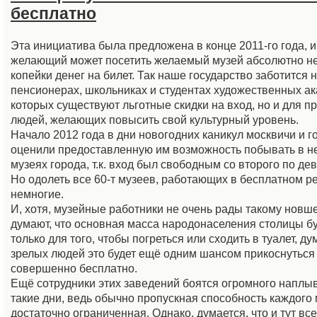
бесплатно
Эта инициатива была предложена в конце 2011-го года, 
желающий может посетить желаемый музей абсолютно не
копейки денег на билет. Так наше государство заботится н
пенсионерах, школьниках и студентах художественных ак
которых существуют льготные скидки на вход, но и для 
людей, желающих повысить свой культурный уровень.
Начало 2012 года в дни новогодних каникул москвичи и г
оценили предоставленную им возможность побывать в н
музеях города, т.к. вход был свободным со второго по де
Но одолеть все 60-т музеев, работающих в бесплатном р
немногие.
И, хотя, музейные работники не очень рады такому новшест
думают, что основная масса народонаселения столицы бу
только для того, чтобы погреться или сходить в туалет, д
зрелых людей это будет ещё одним шансом прикоснуться
совершенно бесплатно.
Ещё сотрудники этих заведений боятся огромного наплы
такие дни, ведь обычно пропускная способность каждого
достаточно ограниченная. Однако, думается, что и тут вс