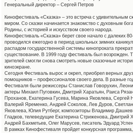
Генеральный директор – Сергей Петров
Кинофестиваль «Сказка» – это встреча с удивительным 
миром. Со сказки начинается знакомство с духовным бог
Родины, с историей и искусством своего народа.
Кинофестиваль «Сказка» берет свое начало с далеких 80-
проводился ежегодно в период школьных зимних каникул
распадом государственной системы кинопроката прекрат
существование. В 1999 году фестиваль был возрожден. 
зрителей смогли снова смотреть новые сказочные истор
киноэкране.
Сегодня Фестиваль вырос и окреп, приобрел верных друз
помощников – профессионалов своего дела. В разные го
Фестиваля были режиссеры Станислав Говорухин, Леони
актеры Михаил Пуговкин, Дмитрий Харатьян, Раиса Ряза
Проханов, Екатерина Гусева, Марина Яковлева, Сергей 
Валерий Яременко, Андрей Соколов, Лев Дуров, Светлан
Яковлева, Юлия Рутберг, композиторы Владимир Дашкев
Гладков, телеведущие Екатерина Стриженова, Дмитрий Х
Андрей Бахметьев, Олег Марусев, писатель Эдуард Успен
В рамках Кинофестиваля пройдет конкурсная программа