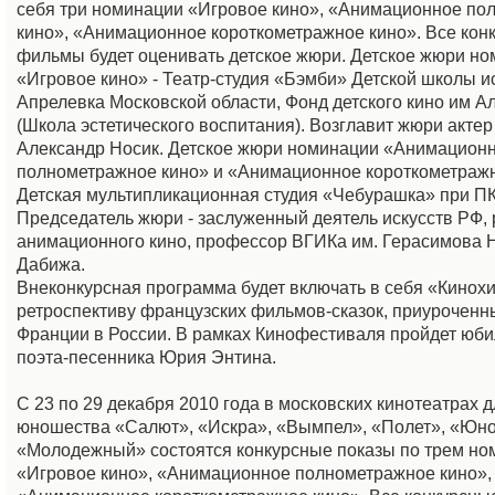
себя три номинации «Игровое кино», «Анимационное по
кино», «Анимационное короткометражное кино». Все кон
фильмы будет оценивать детское жюри. Детское жюри н
«Игровое кино» - Театр-студия «Бэмби» Детской школы ис
Апрелевка Московской области, Фонд детского кино им А
(Школа эстетического воспитания). Возглавит жюри актер
Александр Носик. Детское жюри номинации «Анимацион
полнометражное кино» и «Анимационное короткометражн
Детская мультипликационная студия «Чебурашка» при П
Председатель жюри - заслуженный деятель искусств РФ,
анимационного кино, профессор ВГИКа им. Герасимова 
Дабижа.
Внеконкурсная программа будет включать в себя «Кинохи
ретроспективу французских фильмов-сказок, приуроченны
Франции в России. В рамках Кинофестиваля пройдет юб
поэта-песенника Юрия Энтина.
С 23 по 29 декабря 2010 года в московских кинотеатрах д
юношества «Салют», «Искра», «Вымпел», «Полет», «Юно
«Молодежный» состоятся конкурсные показы по трем но
«Игровое кино», «Анимационное полнометражное кино»,