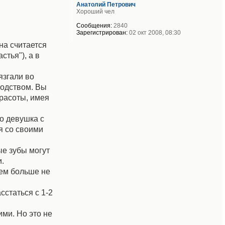
Анатолий Петрович
Хороший чел
Сообщения:
2840
Зарегистрирован:
02 окт 2008, 08:30
на считается
тья"), а в
язгали во
родством. Вы
расоты, имея
то девушка с
я со своими
ые зубы могут
и.
чем больше не
сстаться с 1-2
ми. Но это не