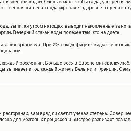
загрязненной водой. Очень важно, чтобы вода, употребляем
ественная питьевая вода укрепляет здоровье и препятств
Вода, выпитая утром натощак, выводит накопленные за ночь
гии. Вечерний стакан воды полезен тем, кто на диете.
живания организма. При 2%-ном дефиците жидкости возника
люцинации.
д каждый россиянин. Больше всех в Европе минералку люб
воды выпивает в год каждый житель Бельгии и Франции. Сам
 ресторанах, вам вряд ли светит ученая степень. Соверше
олезна для мозговых процессов и быстрее развивает позна