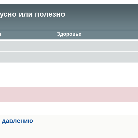
кусно или полезно
я
Здоровье
к давлению