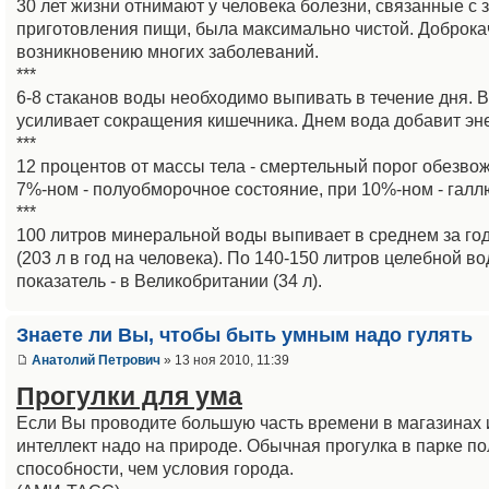
30 лет жизни отнимают у человека болезни, связанные с 
приготовления пищи, была максимально чистой. Доброкач
возникновению многих заболеваний.
***
6-8 стаканов воды необходимо выпивать в течение дня. 
усиливает сокращения кишечника. Днем вода добавит энер
***
12 процентов от массы тела - смертельный порог обезво
7%-ном - полуобморочное состояние, при 10%-ном - гал
***
100 литров минеральной воды выпивает в среднем за го
(203 л в год на человека). По 140-150 литров целебной 
показатель - в Великобритании (34 л).
Знаете ли Вы, чтобы быть умным надо гулять
Анатолий Петрович
» 13 ноя 2010, 11:39
Прогулки для ума
Если Вы проводите большую часть времени в магазинах и
интеллект надо на природе. Обычная прогулка в парке п
способности, чем условия города.