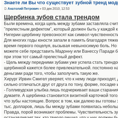
Знаете ли Вы что существует зубной тренд мо
Анатолий Петрович
» 03 дек 2010, 12:53
Щербинка зубов стала трендом
Были времена, когда щель между зубами заставляла счита
"прелестным дефектом", который должен быть у каждой кр
Нигерии щербинку превозносят как символ чувственности
Для многих годы юности запали в память благодаря тяже
время первого поцелуя, вызывая невыносимую боль. Но о
можете себе представить Мадонну или Ванессу Паради 
при этом тот самый прелестный дефект.
- Щель между передними зубами уже успела стать трендом
щербинкой кажется более привлекательной. постоянно н
деньгами ради того, чтобы заполучить такую же.
Хирург Ирвин Смигел уверяет, что к нему люди приходят,
сильно отличаться друг от друга по тону, форме, посадке
- Голливудская улыбка лишь подчеркивает ваши старания, -
думаете. А щербинка становится визитной карточкой того
что зубы настоящие. Вопрос в том, как далеко вы готовы
тыс. долларов, лишь бы между зубами появилась неболь
Правда, порой возникают проблемы. Чувствительность зуб
останавливает тех, кто твердо решил, что у них должен бы