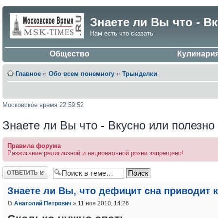
Знаете ли Вы что - В
Нам есть что сказать
Общество
Кулинари
Главное
‹·
Обо всем понемногу
‹·
Трынделки
Московское время 22:59:52
Знаете ли Вы что - Вкусно или полезно
Правила форума
Разжигание религиозной и национальной розни запрещено!
Ответить
Знаете ли Вы, что дефицит сна приводит 
Анатолий Петрович
» 11 ноя 2010, 14:26