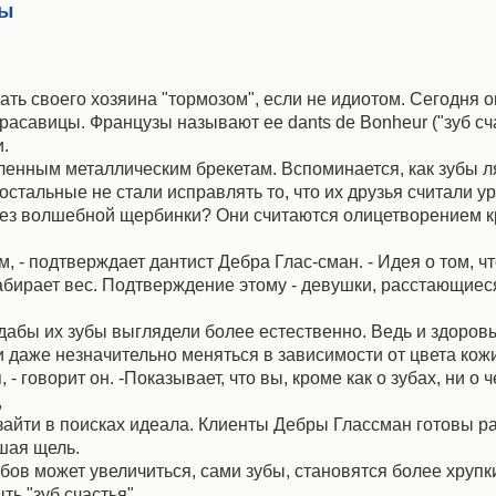
ды
ть своего хозяина "тормозом", если не идиотом. Сегодня о
асавицы. Французы называют ее dants de Bonheur ("зуб счас
.
ленным металлическим брекетам. Вспоминается, как зубы л
стальные не стали исправлять то, что их друзья считали у
без волшебной щербинки? Они считаются олицетворением к
, - подтверждает дантист Дебра Глас-сман. - Идея о том, ч
абирает вес. Подтверждение этому - девушки, расстающиес
 дабы их зубы выглядели более естественно. Ведь и здоров
 и даже незначительно меняться в зависимости от цвета кож
 говорит он. -Показывает, что вы, кроме как о зубах, ни о 
,
 зайти в поисках идеала. Клиенты Дебры Глассман готовы ра
шая щель.
ов может увеличиться, сами зубы, становятся более хрупки
ть "зуб счастья".