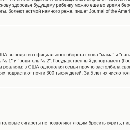
снову здоровья будущему ребенку можно еще во время бер
, болеют астмой намного реже, пишет Journal of the Americ
ША выводят из официального оборота слова "мама" и "папа
 № 1" и "родитель № 2". Государственный депортамент (Го
ым реалиям: в США однополая семья прочно застолбила сво
х подрастают почти 300 тысяч детей. За 5 лет их число тол
нтоловые сигареты не позволяют людям бросить курить, пи