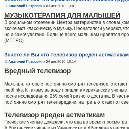
Анатолий Петрович
» 03 дек 2010, 13:01
МУЗЫКОТЕРАПИЯ ДЛЯ МАЛЫШЕЙ
В родильном отделении Центра материнства в словацко
включают классическую музыку. Неонатологи уверяют, чт
но и самочувствие. Больше всего малышам нравятся пр
(МЕТРО)
Знаете ли Вы что телевизор вреден астматикам
Анатолий Петрович
» 24 дек 2010, 10:14
Вредный телевизор
Малыши, которые постоянно смотрят телевизор, отстают 
medlinks. К такому выводу пришли американские ученые
после исследования 259 семей разного достатка. В част
постоянно смотрят телепередачи, на треть отстают от све
Телевизор вреден астматикам
Греческие ученые доказали, что еда во время просмотра
А британские ученые из Университета Абердина утвержд