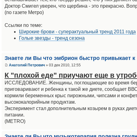
Доктор Смигел уверен, что щербина - это прекрасно. Вопр
(по газете Метро)
Ссылки по теме:
Широкие брови - суперактуальный тренд 2011 года
Голые звезды - тренд сезона
Знаете ли Вы что эмбрион быстро привыкает к
Анатолий Петрович
» 03 дек 2010, 12:55
К "плохой еде" приучают еще в утроб
ИССЛЕДОВАНИЕ. Женщины, поглощающие во время берем
приговаривают и ребенка к такой же диете, сообщает ВВ
кормили беременных крыс пирожными, чипсами и конфет
высококалорийным продуктам.
Эксперимент стал дополнительным козырем в руках диет
питании.
(METRO)
Знаете ли Вы что музыкотерапия полезна груд