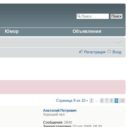
Юмор
Объявления
Регистрация
Вход
Страница
9
из
10
•
...
1
6
7
8
9
10
Анатолий Петрович
Хороший чел
Сообщения:
2840
Зарегистрирован:
02 окт 2008, 08:30