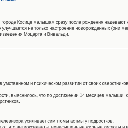
м городе Косице малышам сразу после рождения надевают 
о улучшается не только настроение новорожденных (они мен
оизведения Моцарта и Вивальди.
в умственном и психическом развитии от своих сверстников
ности, выяснилось, что по достижении 14 месяцев малыши, 
рстников.
 телевизора усиливает симптомы астмы у подростков.
ают, что антиоксиданты, ненасыщенные жирные кислоты и 