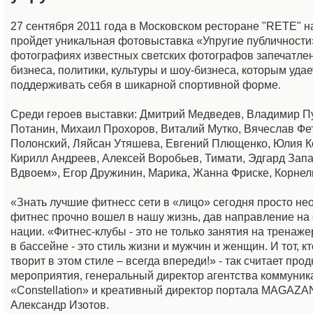
27 сентября 2011 года в Московском ресторане "RETE" 
пройдет уникальная фотовыставка «Упругие публичности
фотографиях известных светских фотографов запечатле
бизнеса, политики, культуры и шоу-бизнеса, которым удае
поддерживать себя в шикарной спортивной форме.
Среди героев выставки: Дмитрий Медведев, Владимир П
Потанин, Михаил Прохоров, Виталий Мутко, Вячеслав Фе
Полонский, Ляйсан Утяшева, Евгений Плющенко, Юлия К
Кирилл Андреев, Алексей Воробьев, Тимати, Эдгард Зап
Вдвоем», Егор Дружинин, Марика, Жанна Фриске, Корнел
«Знать лучшие фитнесс сети в «лицо» сегодня просто не
фитнес прочно вошел в нашу жизнь, дав направление на
нации. «Фитнес-клубы - это не только занятия на тренаж
в бассейне - это стиль жизни и мужчин и женщин. И тот, кт
творит в этом стиле – всегда впереди!» - так считает про
мероприятия, генеральный директор агентства коммуник
«Constellation» и креативный директор портала MAGAZ
Александр Изотов.