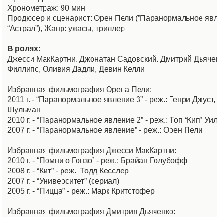
Хронометраж: 90 мин
Продюсер и сценарист: Орен Пели (”Паранормальное явл
“Астрал”), Жанр: ужасы, триллер
В ролях:
Джесси МакКартни, Джонатан Садовский, Дмитрий Дьяче
Филлипс, Оливия Дадли, Девин Келли
Избранная фильмография Орена Пели:
2011 г. - “Паранормальное явление 3” - реж.: Генри Джуст
Шульман
2010 г. - “Паранормальное явление 2” - реж.: Топ “Кип” Уи
2007 г. - “Паранормальное явление” - реж.: Орен Пели
Избранная фильмография Джесси МакКартни:
2010 г. - “Помни о Гонзо” - реж.: Брайан Голубофф
2008 г. - “Кит” - реж.: Тодд Кесслер
2007 г. - “Университет” (сериал)
2005 г. - “Пицца” - реж.: Марк Критстофер
Избранная фильмография Дмитрия Дьяченко: