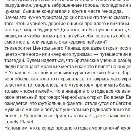
разрушения, увидеть заброшенные города, последствия 
цунами, бывшие концлагеря и другие места геноцида.
Зачем это нужно туристам до сих пор никто точно сказать
того, чтобы увидеть дорогие ошибки прошлого или чтобы 
что ждет мир в будущем? Для того, чтобы лучше понять, 
люди, или чтобы посмотреть вглубь себя, осознать собст
смертность, или увидеть сталкерские пейзажи?
Университет Центрального Ланкашира даже открыл иссл
центр «темного» или «черного туризма» — путешествий 
трагедий. Будем надеяться, что британские ученые разбе
люди посещают мрачные места и как это влияет на общес
В Украине есть свой «черный» туристический объект. За
чернобыльская зона то открывалась, то закрывалась укр
властями, то говорилось, что «туристов» принимать больш
только «посетителей». Но в январе этого года все же вы
окончательный приговор: Чернобыль открыт. Во время Е
ожидается, что футбольные фанаты отвлекутся от беготн
мужчин с мячом и получат уникальные радиоактивные вп
более, в Чернобыль и Припять зазывает даже знамениты
Lonely Planet.
Напомним, что в конце прошлого года американский жур