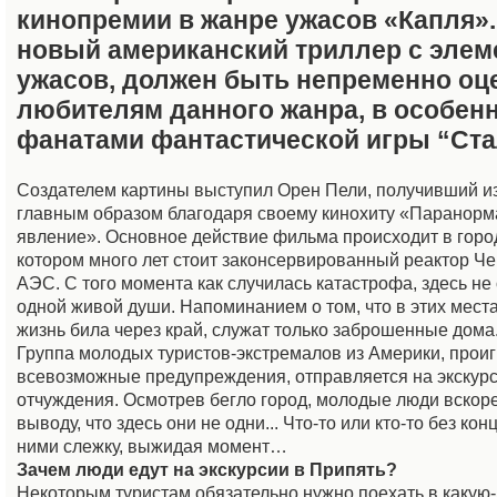
кинопремии в жанре ужасов «Капля».
новый американский триллер с элем
ужасов, должен быть непременно оц
любителям данного жанра, в особен
фанатами фантастической игры “Ста
Создателем картины выступил Орен Пели, получивший и
главным образом благодаря своему кинохиту «Паранор
явление». Основное действие фильма происходит в горо
котором много лет стоит законсервированный реактор Ч
АЭС. С того момента как случилась катастрофа, здесь не
одной живой души. Напоминанием о том, что в этих места
жизнь била через край, служат только заброшенные дома.
Группа молодых туристов-экстремалов из Америки, прои
всевозможные предупреждения, отправляется на экскурс
отчуждения. Осмотрев бегло город, молодые люди вскоре
выводу, что здесь они не одни... Что-то или кто-то без кон
ними слежку, выжидая момент…
Зачем люди едут на экскурсии в Припять?
Некоторым туристам обязательно нужно поехать в какую-