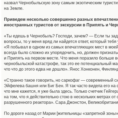
назвал Чернобыльскую зону самым экзотическим турист
на Земле.
Приведем несколько совершенно разных впечатлен
иностранных туристов от экскурсии в Припять и Че
«Ты едешь в Чернобыль? Господи, зачем? — Если ты зад
вопросы, то у меня вряд ли найдется ответ, который тебя
«Я побывал в одном из самых впечатляющих мест в моей
всегда было сложно их упорядочить, но, должен признат
и Припять на первом месте. Что меня поразило больше в
чернобыльской катастрофе, так это ее потенциальный ма
что что до этого едва не дошло». Янос Хонконен, Финлянд
«Странно такое говорить, но саркофаг — современный си
Эйфелева башня или Биг Бен. Я так часто видела его на
что мне кажется, я уже была здесь. Только счетчик Гейге
на том, что я действительно стою в нескольких метрах от
разрушенного реактора». Сара Джонстон, Великобритания
По дороге назад от Марии [жительницы «запретной зоны