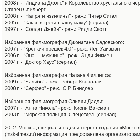
2008 г. - “Индиана Джонс” и Королевство хрустального че
Стивен Спилберг
2008 г. - “Напряги извилины” - реж.: Питер Сигал
2005 г. - “Как я встретил вашу маму” (сериал)
1997 г. - “Солдат Джейн” - реж.: Ридли Скотт
Избранная фильмография Джонатана Садовского:
2007 г. - “Крепкий орешек 4.0” - реж.: Лен Уайзман
2006 г. - “Она — мужчина” - реж.: Энди Фикмен
2004 г. - “Доктор Хаус” (сериал)
Избранная фильмография Натана Филлипса:
2009 г. - “Балибо” - реж.: Роберт Коннолли
2008 г. - “Сёрфер” - реж.: С.Р. Биндлер
Избранная фильмография Оливии Дадли:
2007 г. - “Анна Николь” - реж.: Киони Ваксман
2003 г. - “Морская полиция: Спецотдел” (сериал)
2012, Москва, специально для интернет-издания «Моско
(msk-times.ru) информация предоставлена организатора