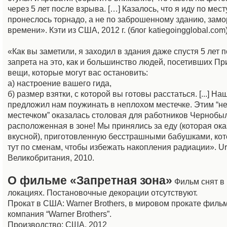
через 5 лет после взрыва. […] Казалось, что я иду по месту
пронеслось торнадо, а не по заброшенному зданию, зам
времени». Кэти из США, 2012 г. (блог katiegoingglobal.com)
«Как вы заметили, я заходил в здания даже спустя 5 лет 
запрета на это, как и большинство людей, посетивших Пр
вещи, которые могут вас остановить:
а) настроение вашего гида,
б) размер взятки, с которой вы готовы расстаться. [...] На
предложил нам поужинать в неплохом местечке. Этим “н
местечком” оказалась столовая для работников Чернобы
расположенная в зоне! Мы принялись за еду (которая ока
вкусной), приготовленную бесстрашными бабушками, ко
тут по сменам, чтобы избежать накопления радиации». U
Великобритания, 2010.
О фильме «Запретная зона»
Фильм снят в
локациях. Постановочные декорации отсутствуют.
Прокат в США: Warner Brothers, в мировом прокате филь
компания “Warner Brothers”.
Производство: США, 2012