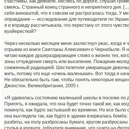
счастливы, как дембеля, неслись по дороге, слушая гром
смеясь. Странный конец странного и неприятного дня. […
себя виноватой, что я совсем не растрогалась тогда. У м
оправдание — исследование для путеводителя по Украин
я и вправду рассчитывала, что перестану от этого чувств
вуайеристкой?
Через несколько месяцев меня захлестнул ужас, когда я ч
отрывки из книги Светланы Алексиевич о Чернобыле. Я 
читаю каждое душераздирающее слово о жизнях тех, кого
зоны отчуждения смерть или выселение. Пожарник-моло
сожженный радиацией. Шестилетняя умирающая девочка,
жить, потому что еще «очень маленькая». Вот тогда я нач
Не обязательно быть там, чтобы понять некоторые вещи»
Джонстон, Великобритания, 2005 г.
«Я удивилась состоянию маленькой школы в поселке по д
Припять, я ожидала, что она будет точно такой же, как ко
покинута, как будто застывшей во времени. Но все было с
она выглядела так, как будто в здании взорвалась бомба:
разбиты, на полу разбросаны бумаги, кругом разбросан
стулья и кровати. (обратите внимание, что газета на фо