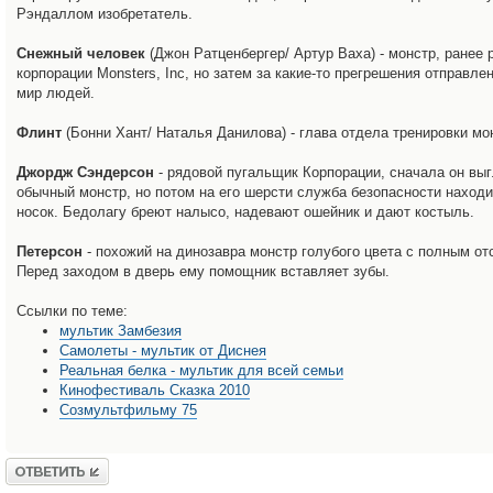
Рэндаллом изобретатель.
Снежный человек
(Джон Ратценбергер/ Артур Ваха) - монстр, ранее 
корпорации Monsters, Inc, но затем за какие-то прегрешения отправле
мир людей.
Флинт
(Бонни Хант/ Наталья Данилова) - глава отдела тренировки мо
Джордж Сэндерсон
- рядовой пугальщик Корпорации, сначала он выг
обычный монстр, но потом на его шерсти служба безопасности наход
носок. Бедолагу бреют налысо, надевают ошейник и дают костыль.
Петерсон
- похожий на динозавра монстр голубого цвета с полным от
Перед заходом в дверь ему помощник вставляет зубы.
Ссылки по теме:
мультик Замбезия
Самолеты - мультик от Диснея
Реальная белка - мультик для всей семьи
Кинофестиваль Сказка 2010
Созмультфильму 75
Ответить