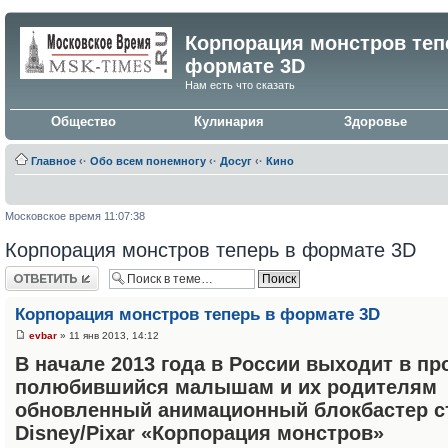
Корпорация монстров теп
формате 3D
Нам есть что сказать
Общество
Кулинария
Здоровье
Главное
‹·
Обо всем понемногу
‹·
Досуг
‹·
Кино
Московское время 11:07:38
Корпорация монстров теперь в формате 3D
Ответить
Корпорация монстров теперь в формате 3D
evbar
» 11 янв 2013, 14:12
В начале 2013 года в России выходит в про
полюбившийся малышам и их родителям
обновленный анимационный блокбастер с
Disney/Pixar «Корпорация монстров»