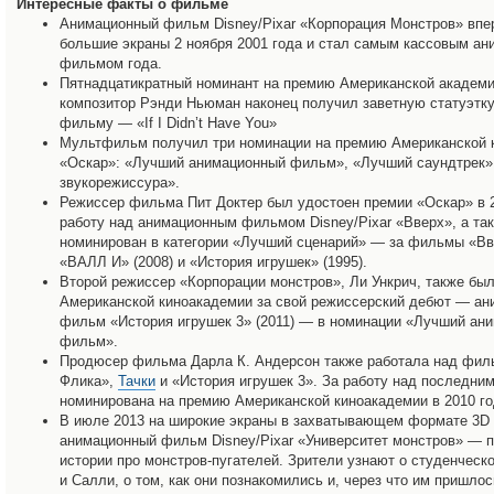
Интересные факты о фильме
Анимационный фильм Disney/Pixar «Корпорация Монстров» вп
большие экраны 2 ноября 2001 года и стал самым кассовым а
фильмом года.
Пятнадцатикратный номинант на премию Американской академ
композитор Рэнди Ньюман наконец получил заветную статуэтку
фильму — «If I Didn’t Have You»
Мультфильм получил три номинации на премию Американской 
«Оскар»: «Лучший анимационный фильм», «Лучший саундтрек»
звукорежиссура».
Режиссер фильма Пит Доктер был удостоен премии «Оскар» в 2
работу над анимационным фильмом Disney/Pixar «Вверх», а та
номинирован в категории «Лучший сценарий» — за фильмы «Вве
«ВАЛЛ И» (2008) и «История игрушек» (1995).
Второй режиссер «Корпорации монстров», Ли Ункрич, также бы
Американской киноакадемии за свой режиссерский дебют — а
фильм «История игрушек 3» (2011) — в номинации «Лучший ан
фильм».
Продюсер фильма Дарла К. Андерсон также работала над фил
Флика»,
Тачки
и «История игрушек 3». За работу над последни
номинирована на премию Американской киноакадемии в 2010 го
В июле 2013 на широкие экраны в захватывающем формате 3D
анимационный фильм Disney/Pixar «Университет монстров» — 
истории про монстров-пугателей. Зрители узнают о студенчес
и Салли, о том, как они познакомились и, через что им пришлос