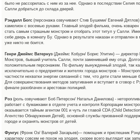
было не рассорилась с ним из за нее. Однако в последствии Селия п
Салли добраться до склада дверей.
Рэндалл Богс
(персонажа озвучивают Стив Бушеми/ Евгений Дятлов
хамелион с восемью руками. Главный злодей фильма, очень коварен 
стать самым страшным монстром и отобрать этот титул у Салли. Име
себе дверь в комнату Бу. Однако в результате наказан и отправлен в 
уже никто не боится.
Генри Джеймс Ватернуз
(Джеймс Кобурн/ Борис Улитин) — директор
Монстров, бывший учитель Салли, почти заменивший ему отца. Долго
положительным персонажем. По фильму вынужденный злодей, так ка
исключительно о предприятии и жителях города монстров – Монстроп
частности нехватки энергии связанной с тем, что дети стали меньше 
Для совершенствования методов запугивания и вступает в сговор с 
финале разоблачен и арестован полицией.
Роз
(роль озвучивают Боб Питерсон/ Наталья Данилова) - нетороплива
работает с бумажками в отделе учета и контроля Корпорации монстр
оказывается тайным агентом 001 и чуть ли главой CDA (Child Detectio
Агентство Обнаружения Детей), основной службы призванной поддерж
городе и охранять монстров от детей.
Фунгус
(Фрэнк Оз/ Валерий Захарьев)— помощник и приспешник Рэнд
характеру совсем не похож на злодея, скорее всего выглядит как зап