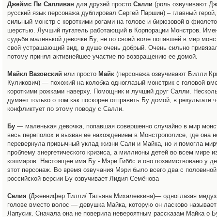
Джеймс Пи Салливан
для друзей просто
Салли
(роль озвучивают Дж
русский язык персонажа дублировал Сергей Паршин) – главный герой,
сильный монстр с короткими рогами на голове и бирюзовой в фиолет
шерстью. Лучший пугатель работающий в Корпорации Монстров. Имен
судьба маленькой девочки Бу, не по своей воле попавшей в мир монс
свой устрашающий вид, в душе очень добрый. Очень сильно привяза
потому принял активнейшее участие по возвращению ее домой.
Майкл Вазовский
или просто
Майк
(персонажа озвучивают Билли Кр
Куликович) — похожий на колобка одноглазый монстрик c головой вм
короткими рожками наверху. Помощник и лучший друг Салли. Нескол
думает только о том как поскорее отправить Бу домой, в результате 
конфликтует по этому поводу с Салли.
Бу
— маленькая девочка, попавшая совершенно случайно в мир монс
весь переполох и вызван ее нахождением в Монстрополисе, где она н
перевернула привычный уклад жизни Сали и Майка, но и помогла мир
проблему энергетического кризиса, а миллионы детей во всем мире и
кошмаров. Настоящее имя Бу - Мэри Гиббс и оно позаимствовано у д
этот персонаж. Во время озвучания Мэри было всего два с половиной
российской версии Бу озвучивает Лидия Семёнова
Селия
(Дженнифер Тилли/ Татьяна Михалевкина)— одноглазая медуз
голове вместо волос — девушка Майка, которую он ласково называе
Лапусик. Сначала она не поверила невероятным рассказам Майка о Бу