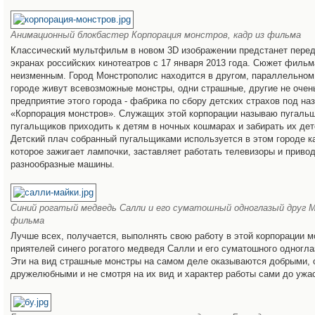
Анимационный блокбастер Корпорация монстров, кадр из фильма
Классический мультфильм в новом 3D изображении предстанет перед
экранах российских кинотеатров с 17 января 2013 года. Сюжет фильм
неизменным. Город Монстрополис находится в другом, параллельном
городе живут всевозможные монстры, одни страшные, другие не очен
предприятие этого города - фабрика по сбору детских страхов под на
«Корпорация монстров». Служащих этой корпорации называю пугаль
пугальщиков приходить к детям в ночных кошмарах и забирать их дет
Детский плач собранный пугальщиками используется в этом городе ка
которое зажигает лампочки, заставляет работать телевизоры и привод
разнообразные машины.
Синий рогатый медведь Салли и его суматошный одноглазый друг Ма
фильма
Лучше всех, получается, выполнять свою работу в этой корпорации м
приятелей синего рогатого медведя Салли и его суматошного одногла
Эти на вид страшные монстры на самом деле оказываются добрыми, 
дружелюбными и не смотря на их вид и характер работы сами до ужа