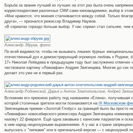
Борьба за звание лучший из лучших на этот раз была очень напряженн
корреспондентами различных СМИ сами киноакадемики, выбор в этом
«Мне нравится, что мнения сталкиваются между собой. Только благор
друга», — признался режиссер Владимир Наумов.
«В сериалах гораздо больше выбор. У нас сериал стал сильнее, чем
Александр Збруев, фото
По всей видимости, чтобы не вызывать лишних бурных эмоциональны
отечественный дух и демонстрирующий огромную любовь к Родине, б
17» Николая Лебедева в предыдущем году был заслуженно отмечен «
чествовали картину «Левиафан» Андрея Звягинцева. Многие до сих п
делает это уже не в первый раз.
Александр Роднянский, Дарья и Антон Златопольские, Андрей Звяги
Вспомним его прежнюю работу под названием «Елена», получившая с
которой столичные зрители могли познакомится на
IX Московском фес
Звягинцевым премии «Золотой Глобус» за границей было бы просто не
«Левиафан» новосибирского режиссера Андрея Звягинцева номиниро
назовут 22 февраля. Ещё одна закавыка с каннским лауреатом и оск
в нем народ нецензурными выражениями. А у нас в стране запрещено п
выпускать с "пипками" или в оригинальной версии — с нецензурной 