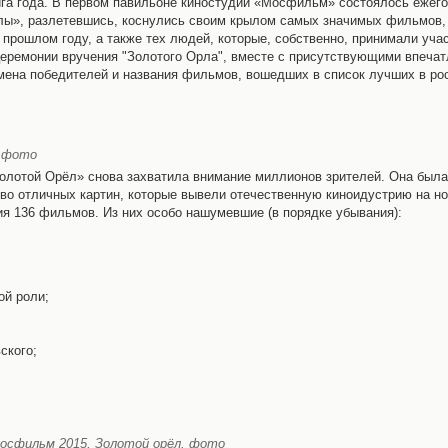
га года. В первом павильоне киностудии «Мосфильм» состоялось ежего
рлы», разлетевшись, коснулись своим крылом самых значимых фильмов
прошлом году, а также тех людей, которые, собственно, принимали учас
церемонии вручения "Золотого Орла", вместе с присутствующими впеча
имена победителей и названия фильмов, вошедших в список лучших в ро
, фото
лотой Орёл» снова захватила внимание миллионов зрителей. Она была
тво отличных картин, которые вывели отечественную киноидустрию на н
ия 136 фильмов. Из них особо нашумевшие (в порядке убывания):
ой роли;
ского;
Мосфильм 2015, Золотой орёл, фото