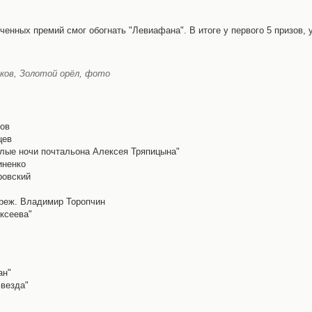
нных премий смог обогнать "Левиафана". В итоге у первого 5 призов, у 
ков, Золотой орёл, фото
ков
цев
лые ночи почтальона Алексея Тряпицына"
иненко
ровский
 реж. Владимир Торопчин
ксеева"
ан"
Звезда"