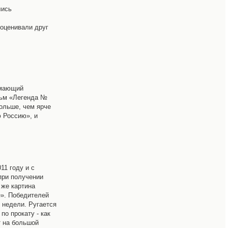
лись
 оценивали друг
имающий
льм «Легенда №
ольше, чем ярче
ю Россию», и
11 году и с
 при получении
 же картина
е». Победителей
 недели. Ругается
по прокату - как
т на большой