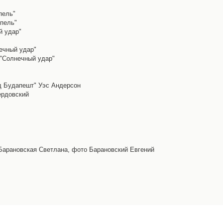
пель"
епель"
й удар"
ечный удар"
 "Солнечный удар"
д Будапешт" Уэс Андерсон
ердовский
 Барановская Светлана, фото Барановский Евгений