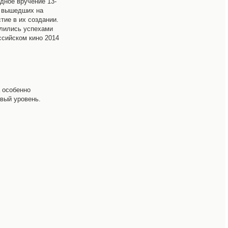
дное вручение 13-
, вышедших на
тие в их создании.
тлились успехами
ссийском кино 2014
 особенно
овый уровень.