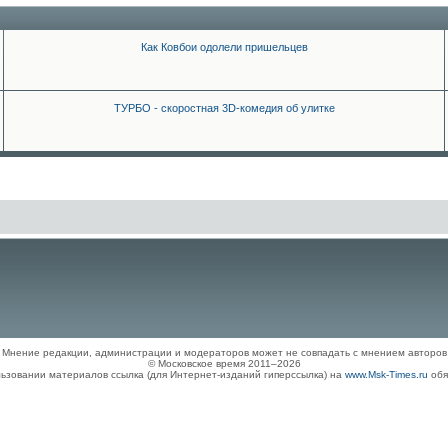
Как Ковбои одолели пришельцев
ТУРБО - скоростная 3D-комедия об улитке
Мнение редакции, администрации и модераторов может не совпадать с мнением авторов
© Московское время 2011–2026
ьзовании материалов ссылка (для Интернет-изданий гиперссылка) на
www.Msk-Times.ru
обя