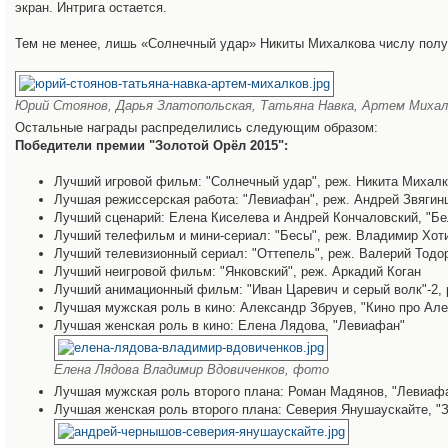
экран. Интрига остается.
Тем не менее, лишь «Солнечный удар» Никиты Михалкова числу получе
Юрий Стоянов, Дарья Златопольская, Татьяна Навка, Артем Михал
Остальные награды распределились следующим образом:
Победители премии "Золотой Орёл 2015":
Лучший игровой фильм: "Солнечный удар", реж. Никита Михал
Лучшая режиссерская работа: "Левиафан", реж. Андрей Звягин
Лучший сценарий: Елена Киселева и Андрей Кончаловский, "Бе
Лучший телефильм и мини-сериал: "Бесы", реж. Владимир Хот
Лучший телевизионный сериал: "Оттепель", реж. Валерий Тодо
Лучший неигровой фильм: "Янковский", реж. Аркадий Коган
Лучший анимационный фильм: "Иван Царевич и серый волк"-2,
Лучшая мужская роль в кино: Александр Збруев, "Кино про Але
Лучшая женская роль в кино: Елена Лядова, "Левиафан"
Елена Лядова Владимир Вдовиченков, фото
Лучшая мужская роль второго плана: Роман Мадянов, "Левиаф
Лучшая женская роль второго плана: Северия Янушаускайте, "