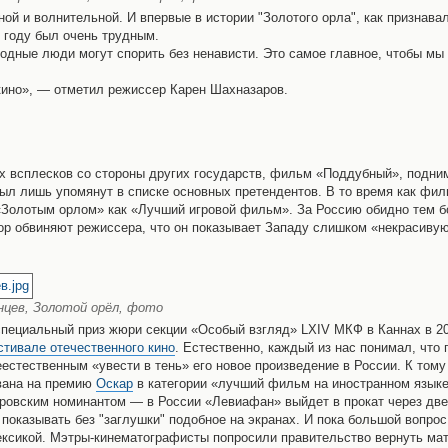
ой и волнительной. И впервые в истории "Золотого орла", как признава
 году был очень трудным.
одные люди могут спорить без ненависти. Это самое главное, чтобы мы
 кино», — отметил режиссер Карен Шахназаров.
х всплесков со стороны других государств, фильм «Поддубный», подн
ыл лишь упомянут в списке основных претендентов. В то время как фи
Золотым орлом» как «Лучший игровой фильм». За Россию обидно тем б
ор обвиняют режиссера, что он показывает Западу слишком «некрасиву
нцев, Золотой орёл, фото
пециальный приз жюри секции «Особый взгляд» LXIV МКФ в Каннах в 20
тивале отечественного кино
. Естественно, каждый из нас понимал, что
естественным «увести в тень» его новое произведение в России. К тому
вана на премию
Оскар
в категории «лучший фильм на иностранном язык
аровским номинантом — в России «Левиафан» выйдет в прокат через две
оказывать без "заглушки" подобное на экранах. И пока большой вопрос 
лексикой. Мэтры-кинематографисты попросили правительство вернуть ма