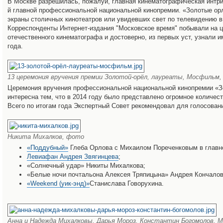
В Москве разрешилась, пожалуй, главная кинематографическая интри
й главной профессиональной национальной кинопремии. «Золотые о
экраны столичных кинотеатров или увидевших свет по телевидению в 
Корреспонденты Интернет-издания "Московское время" побывали на 
отечественного кинематографа и достоверно, из первых уст, узнали 
года.
13 церемония вручения премии Золотой-орёл, лауреаты, Мосфильм
Церемония вручения профессиональной национальной кинопремии «Зо
интересна тем, что в 2014 году было представлено огромное количес
Всего по итогам года Экспертный Cовет рекомендовал для голосован
Никита Михалков, фото
«Поддубный»
Глеба Орлова с Михаилом Пореченковым в главн
Левиафан Андрея Звягинцева
;
«Солнечный удар» Никиты Михалкова;
«Белые ночи почтальона Алексея Тряпицына» Андрея Кончалов
«Weekend (уик-энд)»
Станислава Говорухина.
Анна и Надежда Михалковы, Дарья Мороз, Константин Богомолов, 