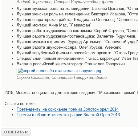
Андрей Чернышов, Северия Янушаускайте, фото
Лучшая мужская роль на телевидении: Евгений Цыганов, "Отте
Лучшая женская роль на телевидении: Виктория Исакова, "Отт
Лучшая операторская работа: Владислав Опельянц, "Солнечны
Лучший монтаж: Анна Мас, "Левиафан"
Лучшая работа художника по костюмам: Сергей Стручев, "Солн
Лучшая работа художника-постановщика: Валентин Гидулянов,
Лучшая музыка к фильму: Эдуард Артемьев, "Солнечный удар"
Лучшая работа звукорежиссера: Олег Урусов, Weekend
Лучший зарубежный фильм в российском прокате: "Отель Гран
Специальная премия киноакадемии: "Класс коррекции" Иван Тв
Вклад в российский кинематограф: Станислав Говорухин
Сергей Соловьёв, Станислав Говорухин, фото
2015, Москва, специально для интернет-издания "Московское время"
Ссылки по теме:
Претенденты на соискание премии Золотой орел 2014
Премия в области кинематографии Золотой Орел 2013
Ответить