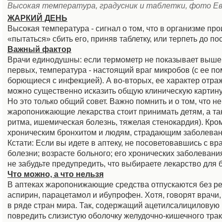
Высокая температура, градусник и таблетки, фото Ев
ЖАРКИЙ ДЕНЬ
Высокая температура - сигнал о том, что в организме про
«пытаться» сбить его, приняв таблетку, или терпеть до п
Важный фактор
Врачи единодушны: если термометр не показывает выше 38
первых, температура - настоящий враг микробов (с ее 
борющиеся с инфекцией). А во-вторых, ее характер отраж
можно существенно исказить общую клиническую картину,
Но это только общий совет. Важно помнить и о том, что
жаропонижающие лекарства стоит принимать детям, а та
ритма, ишемическая болезнь, тяжелая стенокардия). Кро
хроническим бронхитом и людям, страдающим заболеван
Кстати: Если вы идете в аптеку, не посоветовавшись с в
болезни; возрасте больного; его хронических заболевания
не забудьте предупредить, что выбираете лекарство для
Что можно, а что нельзя
В аптеках жаропонижающие средства отпускаются без рец
аспирин, парацетамол и ибупрофен. Хотя, говорят врачи
в ряде стран мира. Так, содержащий ацетилсалициловую 
повредить слизистую оболочку желудочно-кишечного трак