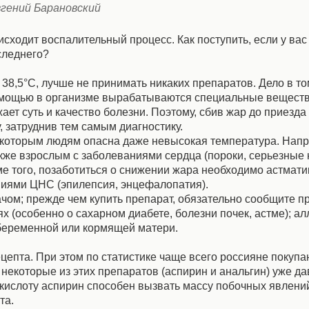
гений Барановский
исходит воспалительный процесс. Как поступить, если у вас
оследнего?
,5°С, лучше не принимать никаких препаратов. Дело в том,
помощью в организме вырабатываются специальные веществ
ает суть и качество болезни. Поэтому, сбив жар до приезда
 затруднив тем самым диагностику.
 некоторым людям опасна даже невысокая температура. Нап
кже взрослым с заболеваниями сердца (пороки, серьезные
ме того, позаботиться о снижении жара необходимо астмат
иями ЦНС (эпилепсия, энцефалопатия).
рачом; прежде чем купить препарат, обязательно сообщите п
х (особенно о сахарном диабете, болезни почек, астме); ал
 беременной или кормящей матери.
епта. При этом по статистике чаще всего россияне покупа
, некоторые из этих препаратов (аспирин и анальгин) уже 
кислоту аспирин способен вызвать массу побочных явлени
та.