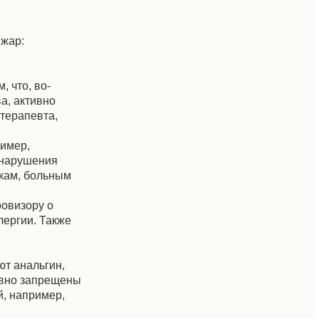
 жар:
 что, во-
а, активно
 терапевта,
ример,
 нарушения
икам, больным
ровизору о
лергии. Также
ют анальгин,
давно запрещены
й, например,