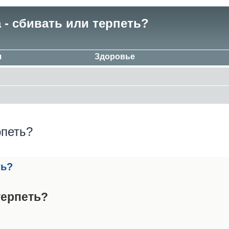
 - сбивать или терпеть?
я
Здоровье
рпеть?
ть?
терпеть?