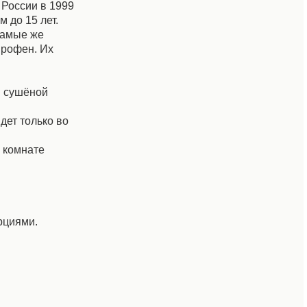
 России в 1999
 до 15 лет.
 Самые же
профен. Их
м сушёной
дет только во
 комнате
рциями.