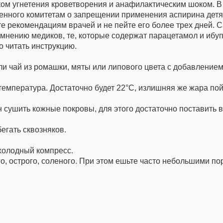
ском угнетения кроветворения и анафилактическим шоком. В
енного комитетам о запрещении применения аспирина детям
йте рекомендациям врачей и не пейте его более трех дней.
мнению медиков, те, которые содержат парацетамол и ибу
о читать инструкцию.
или чай из ромашки, мяты или липового цвета с добавление
температура. Достаточно будет 22°С, излишняя же жара пой
сушить кожные покровы, для этого достаточно поставить в
егать сквозняков.
холодный компресс.
го, острого, соленого. При этом ешьте часто небольшими по